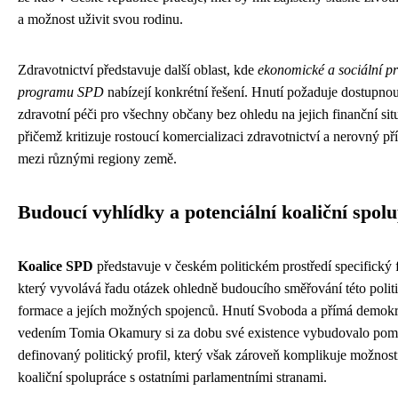
a možnost uživit svou rodinu.
Zdravotnictví představuje další oblast, kde
ekonomické a sociální pri
programu SPD
nabízejí konkrétní řešení. Hnutí požaduje dostupnou
zdravotní péči pro všechny občany bez ohledu na jejich finanční situ
přičemž kritizuje rostoucí komercializaci zdravotnictví a nerovný pří
mezi různými regiony země.
Budoucí vyhlídky a potenciální koaliční spol
Koalice SPD
představuje v českém politickém prostředí specifický
který vyvolává řadu otázek ohledně budoucího směřování této polit
formace a jejích možných spojenců. Hnutí Svoboda a přímá demokr
vedením Tomia Okamury si za dobu své existence vybudovalo pom
definovaný politický profil, který však zároveň komplikuje možnost
koaliční spolupráce s ostatními parlamentními stranami.