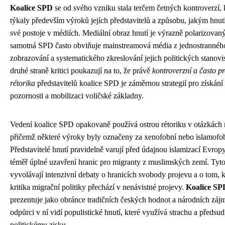
Koalice SPD
se od svého vzniku stala terčem četných kontroverzí, 
týkaly především výroků jejích představitelů a způsobu, jakým hnut
své postoje v médiích. Mediální obraz hnutí je výrazně polarizovan
samotná SPD často obviňuje mainstreamová média z jednostrannéh
zobrazování a systematického zkreslování jejich politických stanov
druhé straně kritici poukazují na to, že právě
kontroverzní a často p
rétorika
představitelů koalice SPD je záměrnou strategií pro získání
pozornosti a mobilizaci voličské základny.
Vedení koalice SPD opakovaně používá ostrou rétoriku v otázkách 
přičemž některé výroky byly označeny za xenofobní nebo islamofob
Představitelé hnutí pravidelně varují před údajnou islamizací Evropy
téměř úplné uzavření hranic pro migranty z muslimských zemí. Tyto
vyvolávají intenzivní debaty o hranicích svobody projevu a o tom, k
kritika migrační politiky přechází v nenávistné projevy.
Koalice SP
prezentuje jako obránce tradičních českých hodnot a národních záj
odpůrci v ní vidí populistické hnutí, které využívá strachu a předsu
politickému zisku.