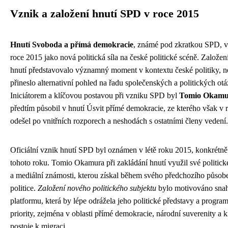
Vznik a založení hnutí SPD v roce 2015
Hnutí Svoboda a přímá demokracie
, známé pod zkratkou SPD, v
roce 2015 jako nová politická síla na české politické scéně. Založen
hnutí představovalo významný moment v kontextu české politiky, 
přineslo alternativní pohled na řadu společenských a politických otá
Iniciátorem a klíčovou postavou při vzniku SPD byl
Tomio Okamu
předtím působil v hnutí Úsvit přímé demokracie, ze kterého však v 
odešel po vnitřních rozporech a neshodách s ostatními členy vedení.
Oficiální vznik hnutí SPD byl oznámen v létě roku 2015, konkrétně
tohoto roku. Tomio Okamura při zakládání hnutí využil své politick
a mediální známosti, kterou získal během svého předchozího působ
politice.
Založení nového politického subjektu
bylo motivováno snah
platformu, která by lépe odrážela jeho politické představy a progra
priority, zejména v oblasti přímé demokracie, národní suverenity a k
postoje k migraci.