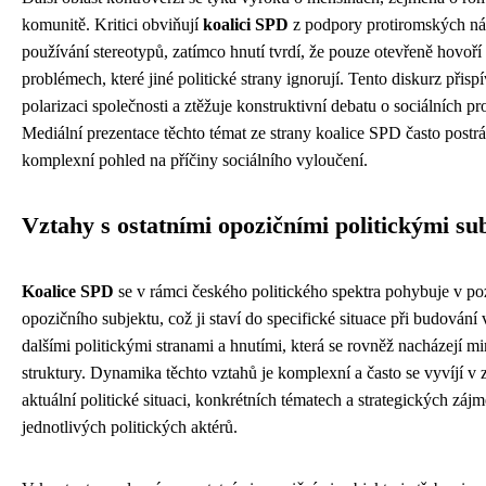
komunitě. Kritici obviňují
koalici SPD
z podpory protiromských ná
používání stereotypů, zatímco hnutí tvrdí, že pouze otevřeně hovoří
problémech, které jiné politické strany ignorují. Tento diskurz přisp
polarizaci společnosti a ztěžuje konstruktivní debatu o sociálních p
Mediální prezentace těchto témat ze strany koalice SPD často postr
komplexní pohled na příčiny sociálního vyloučení.
Vztahy s ostatními opozičními politickými su
Koalice SPD
se v rámci českého politického spektra pohybuje v po
opozičního subjektu, což ji staví do specifické situace při budování 
dalšími politickými stranami a hnutími, která se rovněž nacházejí m
struktury. Dynamika těchto vztahů je komplexní a často se vyvíjí v z
aktuální politické situaci, konkrétních tématech a strategických záj
jednotlivých politických aktérů.