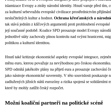
islamizace Evropy a ztráty národní identity. Hnutí varuje před tím, 
za kulturní sebevraždu evropské civilizace prostřednictvím přijímání
neslučitelných kultur a hodnot.
Ochrana křesťanských a národníc
tak stává jedním z klíčových argumentů proti prohloubení evropské 
její současné podobě. Koalice SPD prosazuje model Evropy národů
jednotlivé státy zachovaly plnou kontrolu nad svými hranicemi, mig
politikou a kulturní identitou.
Hnutí také kritizuje ekonomické aspekty evropské integrace, zejmé
měnu euro, kterou považuje za nevýhodnou pro českou ekonomiku.
SPD odmítá jakékoliv plány na přijetí eura a prosazuje zachování č
jako nástroje ekonomické suverenity. V této souvislosti poukazuje 
zadlužených jižních států eurozóny a rizika spojená se solidárními
které by mohly zatížit český rozpočet.
Možní koaliční partneři na politické scéně