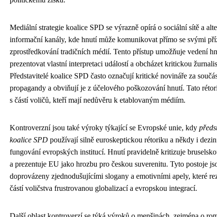
Mediální strategie koalice SPD se výrazně opírá o sociální sítě a alte
informační kanály, kde hnutí může komunikovat přímo se svými pří
zprostředkování tradičních médií. Tento přístup umožňuje vedení hn
prezentovat vlastní interpretaci událostí a obcházet kritickou žurnalis
Představitelé koalice SPD často označují kritické novináře za součá
propagandy a obviňují je z účelového poškozování hnutí. Tato rétor
s částí voličů, kteří mají nedůvěru k etablovaným médiím.
Kontroverzní jsou také výroky týkající se Evropské unie, kdy
předst
koalice SPD
používají silně euroskeptickou rétoriku a někdy i dezi
fungování evropských institucí. Hnutí pravidelně kritizuje bruselsko
a prezentuje EU jako hrozbu pro českou suverenitu. Tyto postoje js
doprovázeny zjednodušujícími slogany a emotivními apely, které rez
částí voličstva frustrovanou globalizací a evropskou integrací.
Další oblast kontroverzí se týká výroků o menšinách, zejména o ro