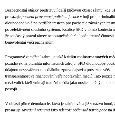
Bezpečnostní otázky představují další klíčovou oblast zájmu, kde 
prosazuje
posílení pravomocí policie a justice
v boji proti kriminalit
dlouhodobě volá po tvrdších trestech pro pachatele závažných trest
po zefektivnění soudního systému. Koalice SPD v tomto kontextu 
že současný právní rámec nedostatečně chrání oběti trestné činnosti a
benevolentní vůči pachatelům.
Programové zaměření zahrnuje také
kritiku mainstreamových méd
požadavek na pluralitu informačních zdrojů. SPD dlouhodobě pouk
údajnou nevyváženost mediálního zpravodajství a prosazuje větší
transparentnost ve financování veřejnoprávních médií. Tato pozice 
mezi voliči, kteří vnímají tradiční média jako nositele určitých ideo
postojů.
V oblasti přímé demokracie, která je zakódována již v názvu hnutí
prosazuje
zavedení referend jako nástroje občanské participace
na d