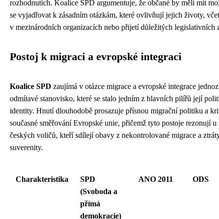
rozhodnutích. Koalice SPD argumentuje, že občané by měli mít mo
se vyjadřovat k zásadním otázkám, které ovlivňují jejich životy, včet
v mezinárodních organizacích nebo přijetí důležitých legislativních
Postoj k migraci a evropské integraci
Koalice SPD
zaujímá v otázce migrace a evropské integrace jedno
odmítavé stanovisko, které se stalo jedním z hlavních pilířů její polit
identity. Hnutí dlouhodobě prosazuje přísnou migrační politiku a kri
současné směřování Evropské unie, přičemž tyto postoje rezonují u 
českých voličů, kteří sdílejí obavy z nekontrolované migrace a ztrát
suverenity.
Charakteristika
SPD
ANO 2011
ODS
(Svoboda a
přímá
demokracie)