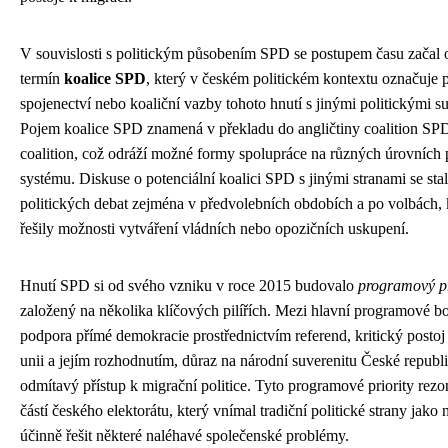
V souvislosti s politickým působením SPD se postupem času začal 
termín
koalice SPD
, který v českém politickém kontextu označuje 
spojenectví nebo koaliční vazby tohoto hnutí s jinými politickými su
Pojem koalice SPD znamená v překladu do angličtiny coalition S
coalition, což odráží možné formy spolupráce na různých úrovních 
systému. Diskuse o potenciální koalici SPD s jinými stranami se stal
politických debat zejména v předvolebních obdobích a po volbách, 
řešily možnosti vytváření vládních nebo opozičních uskupení.
Hnutí SPD si od svého vzniku v roce 2015 budovalo
programový pr
založený na několika klíčových pilířích. Mezi hlavní programové bo
podpora přímé demokracie prostřednictvím referend, kritický posto
unii a jejím rozhodnutím, důraz na národní suverenitu České republ
odmítavý přístup k migrační politice. Tyto programové priority rezo
částí českého elektorátu, který vnímal tradiční politické strany jako
účinně řešit některé naléhavé společenské problémy.