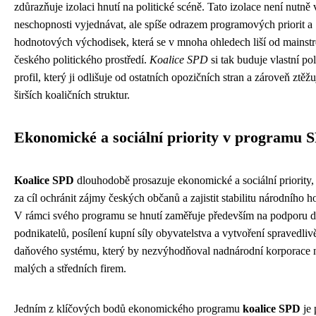
zdůrazňuje izolaci hnutí na politické scéně. Tato izolace není nutn
neschopnosti vyjednávat, ale spíše odrazem programových priorit a
hodnotových východisek, která se v mnoha ohledech liší od mainst
českého politického prostředí.
Koalice SPD
si tak buduje vlastní pol
profil, který ji odlišuje od ostatních opozičních stran a zároveň ztěž
širších koaličních struktur.
Ekonomické a sociální priority v programu 
Koalice SPD
dlouhodobě prosazuje ekonomické a sociální priority, 
za cíl ochránit zájmy českých občanů a zajistit stabilitu národního h
V rámci svého programu se hnutí zaměřuje především na podporu 
podnikatelů, posílení kupní síly obyvatelstva a vytvoření spravedliv
daňového systému, který by nezvýhodňoval nadnárodní korporace 
malých a středních firem.
Jedním z klíčových bodů ekonomického programu
koalice SPD
je 