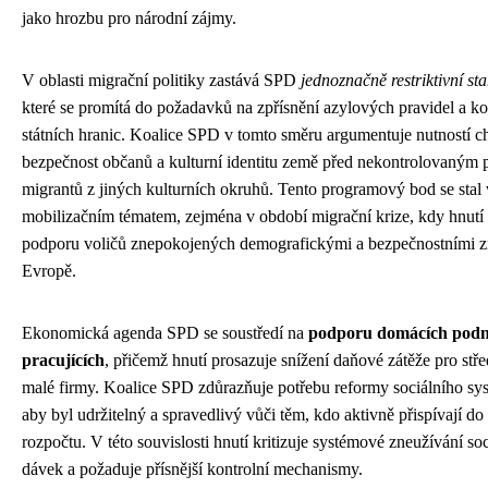
jako hrozbu pro národní zájmy.
V oblasti migrační politiky zastává SPD
jednoznačně restriktivní st
které se promítá do požadavků na zpřísnění azylových pravidel a ko
státních hranic. Koalice SPD v tomto směru argumentuje nutností ch
bezpečnost občanů a kulturní identitu země před nekontrolovaným 
migrantů z jiných kulturních okruhů. Tento programový bod se st
mobilizačním tématem, zejména v období migrační krize, kdy hnutí 
podporu voličů znepokojených demografickými a bezpečnostními 
Evropě.
Ekonomická agenda SPD se soustředí na
podporu domácích podni
pracujících
, přičemž hnutí prosazuje snížení daňové zátěže pro stře
malé firmy. Koalice SPD zdůrazňuje potřebu reformy sociálního sys
aby byl udržitelný a spravedlivý vůči těm, kdo aktivně přispívají do 
rozpočtu. V této souvislosti hnutí kritizuje systémové zneužívání so
dávek a požaduje přísnější kontrolní mechanismy.