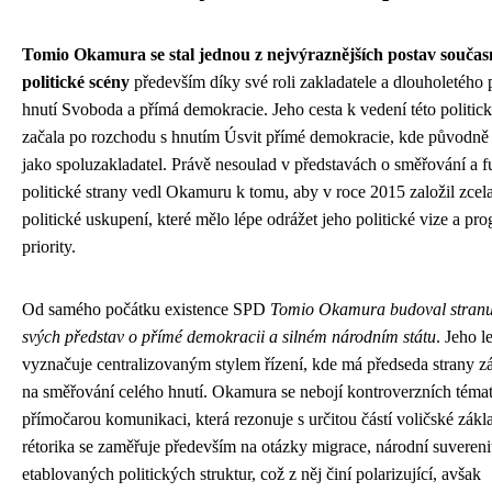
Tomio Okamura se stal jednou z nejvýraznějších postav součas
politické scény
především díky své roli zakladatele a dlouholetého
hnutí Svoboda a přímá demokracie. Jeho cesta k vedení této politic
začala po rozchodu s hnutím Úsvit přímé demokracie, kde původně
jako spoluzakladatel. Právě nesoulad v představách o směřování a 
politické strany vedl Okamuru k tomu, aby v roce 2015 založil zcel
politické uskupení, které mělo lépe odrážet jeho politické vize a p
priority.
Od samého počátku existence SPD
Tomio Okamura budoval stranu
svých představ o přímé demokracii a silném národním státu
. Jeho l
vyznačuje centralizovaným stylem řízení, kde má předseda strany zá
na směřování celého hnutí. Okamura se nebojí kontroverzních témat 
přímočarou komunikaci, která rezonuje s určitou částí voličské zákl
rétorika se zaměřuje především na otázky migrace, národní suverenit
etablovaných politických struktur, což z něj činí polarizující, avšak