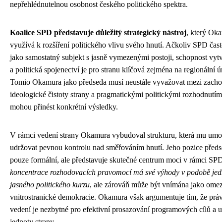
nepřehlédnutelnou osobnost českého politického spektra.
Koalice SPD představuje důležitý strategický nástroj
, který Ok
využívá k rozšíření politického vlivu svého hnutí. Ačkoliv SPD čas
jako samostatný subjekt s jasně vymezenými postoji, schopnost vytv
a politická spojenectví je pro stranu klíčová zejména na regionální ú
Tomio Okamura jako předseda musí neustále vyvažovat mezi zach
ideologické čistoty strany a pragmatickými politickými rozhodnutími
mohou přinést konkrétní výsledky.
V rámci vedení strany Okamura vybudoval strukturu, která mu um
udržovat pevnou kontrolu nad směřováním hnutí. Jeho pozice předs
pouze formální, ale představuje skutečné centrum moci v rámci SP
koncentrace rozhodovacích pravomocí má své výhody v podobě jed
jasného politického kurzu
, ale zárováň může být vnímána jako ome
vnitrostranické demokracie. Okamura však argumentuje tím, že práv
vedení je nezbytné pro efektivní prosazování programových cílů a 
jednoty strany.