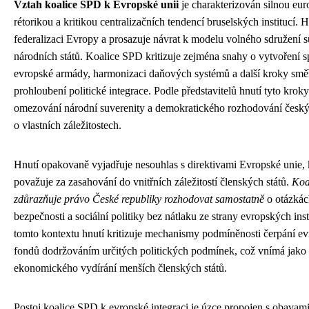
Vztah koalice SPD k Evropské unii
je charakterizován silnou eu
rétorikou a kritikou centralizačních tendencí bruselských institucí. 
federalizaci Evropy a prosazuje návrat k modelu volného sdružení 
národních států. Koalice SPD kritizuje zejména snahy o vytvoření 
evropské armády, harmonizaci daňových systémů a další kroky směř
prohloubení politické integrace. Podle představitelů hnutí tyto krok
omezování národní suverenity a demokratického rozhodování česk
o vlastních záležitostech.
Hnutí opakovaně vyjadřuje nesouhlas s direktivami Evropské unie, 
považuje za zasahování do vnitřních záležitostí členských států.
Koa
zdůrazňuje právo České republiky rozhodovat samostatně
o otázkác
bezpečnosti a sociální politiky bez nátlaku ze strany evropských inst
tomto kontextu hnutí kritizuje mechanismy podmíněnosti čerpání e
fondů dodržováním určitých politických podmínek, což vnímá jako
ekonomického vydírání menších členských států.
Postoj koalice SPD k evropské integraci je úzce propojen s obavami