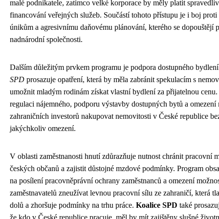
malé podnikatele, zatímco velké korporace by měly platit spravedliv
financování veřejných služeb. Součástí tohoto přístupu je i boj pro
únikům a agresivnímu daňovému plánování, kterého se dopouštějí 
nadnárodní společnosti.
Dalším důležitým prvkem programu je podpora dostupného bydlen
SPD
prosazuje opatření, která by měla zabránit spekulacím s nemov
umožnit mladým rodinám získat vlastní bydlení za přijatelnou cenu.
regulaci nájemného, podporu výstavby dostupných bytů a omezení
zahraničních investorů nakupovat nemovitosti v České republice be
jakýchkoliv omezení.
V oblasti zaměstnanosti hnutí zdůrazňuje nutnost chránit pracovní m
českých občanů a zajistit důstojné mzdové podmínky. Program obs
na posílení pracovněprávní ochrany zaměstnanců a omezení možnos
zaměstnavatelů zneužívat levnou pracovní sílu ze zahraničí, která t
dolů a zhoršuje podmínky na trhu práce.
Koalice SPD
také prosazuj
že kdo v České republice pracuje, měl by mít zajištěny slušné živo