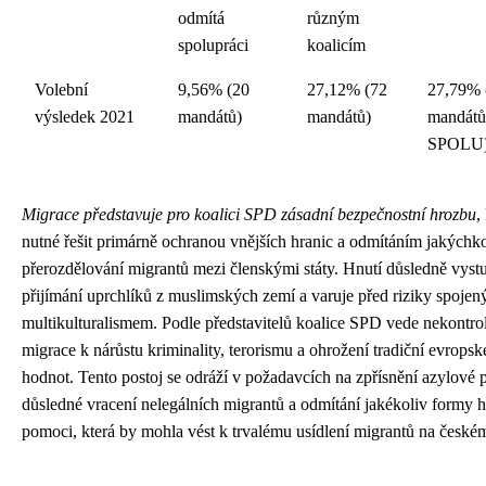
odmítá
různým
spolupráci
koalicím
Volební
9,56% (20
27,12% (72
27,79% 
výsledek 2021
mandátů)
mandátů)
mandátů 
SPOLU
Migrace představuje pro koalici SPD zásadní bezpečnostní hrozbu
,
nutné řešit primárně ochranou vnějších hranic a odmítáním jakýchko
přerozdělování migrantů mezi členskými státy. Hnutí důsledně vystu
přijímání uprchlíků z muslimských zemí a varuje před riziky spojen
multikulturalismem. Podle představitelů koalice SPD vede nekontr
migrace k nárůstu kriminality, terorismu a ohrožení tradiční evropsk
hodnot. Tento postoj se odráží v požadavcích na zpřísnění azylové p
důsledné vracení nelegálních migrantů a odmítání jakékoliv formy 
pomoci, která by mohla vést k trvalému usídlení migrantů na české