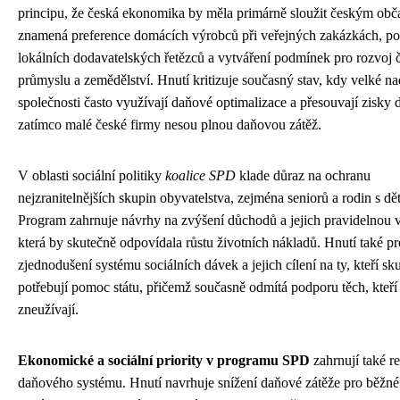
principu, že česká ekonomika by měla primárně sloužit českým ob
znamená preference domácích výrobců při veřejných zakázkách, p
lokálních dodavatelských řetězců a vytváření podmínek pro rozvoj 
průmyslu a zemědělství. Hnutí kritizuje současný stav, kdy velké n
společnosti často využívají daňové optimalizace a přesouvají zisky d
zatímco malé české firmy nesou plnou daňovou zátěž.
V oblasti sociální politiky
koalice SPD
klade důraz na ochranu
nejzranitelnějších skupin obyvatelstva, zejména seniorů a rodin s dě
Program zahrnuje návrhy na zvýšení důchodů a jejich pravidelnou v
která by skutečně odpovídala růstu životních nákladů. Hnutí také p
zjednodušení systému sociálních dávek a jejich cílení na ty, kteří sk
potřebují pomoc státu, přičemž současně odmítá podporu těch, kteří
zneužívají.
Ekonomické a sociální priority v programu SPD
zahrnují také r
daňového systému. Hnutí navrhuje snížení daňové zátěže pro běžné