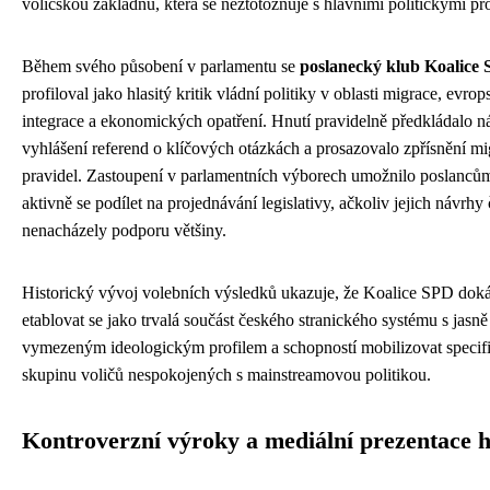
voličskou základnu, která se neztotožňuje s hlavními politickými pr
Během svého působení v parlamentu se
poslanecký klub Koalice
profiloval jako hlasitý kritik vládní politiky v oblasti migrace, evrop
integrace a ekonomických opatření. Hnutí pravidelně předkládalo n
vyhlášení referend o klíčových otázkách a prosazovalo zpřísnění m
pravidel. Zastoupení v parlamentních výborech umožnilo poslanc
aktivně se podílet na projednávání legislativy, ačkoliv jejich návrhy 
nenacházely podporu většiny.
Historický vývoj volebních výsledků ukazuje, že Koalice SPD dok
etablovat se jako trvalá součást českého stranického systému s jasně
vymezeným ideologickým profilem a schopností mobilizovat specif
skupinu voličů nespokojených s mainstreamovou politikou.
Kontroverzní výroky a mediální prezentace h