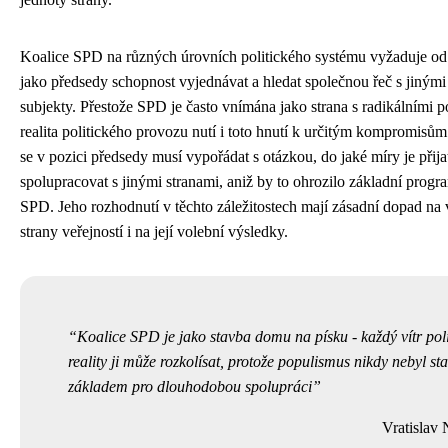
Koalice SPD na různých úrovních politického systému vyžaduje 
jako předsedy schopnost vyjednávat a hledat společnou řeč s jinými
subjekty. Přestože SPD je často vnímána jako strana s radikálními po
realita politického provozu nutí i toto hnutí k určitým kompromis
se v pozici předsedy musí vypořádat s otázkou, do jaké míry je přija
spolupracovat s jinými stranami, aniž by to ohrozilo základní progr
SPD. Jeho rozhodnutí v těchto záležitostech mají zásadní dopad na
strany veřejností i na její volební výsledky.
Koalice SPD je jako stavba domu na písku - každý vítr poli
reality ji může rozkolísat, protože populismus nikdy nebyl st
základem pro dlouhodobou spolupráci
Vratislav