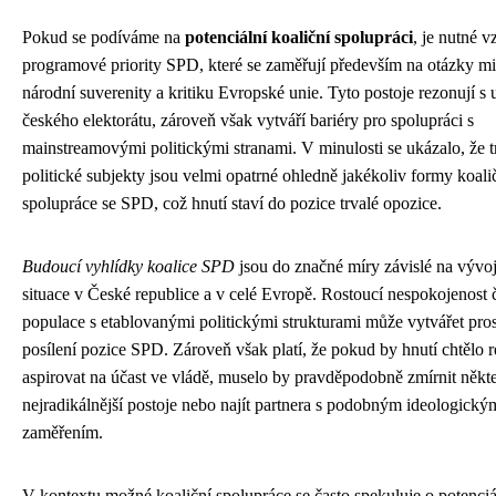
Pokud se podíváme na
potenciální koaliční spolupráci
, je nutné v
programové priority SPD, které se zaměřují především na otázky mi
národní suverenity a kritiku Evropské unie. Tyto postoje rezonují s u
českého elektorátu, zároveň však vytváří bariéry pro spolupráci s
mainstreamovými politickými stranami. V minulosti se ukázalo, že t
politické subjekty jsou velmi opatrné ohledně jakékoliv formy koali
spolupráce se SPD, což hnutí staví do pozice trvalé opozice.
Budoucí vyhlídky koalice SPD
jsou do značné míry závislé na vývoji
situace v České republice a v celé Evropě. Rostoucí nespokojenost č
populace s etablovanými politickými strukturami může vytvářet pros
posílení pozice SPD. Zároveň však platí, že pokud by hnutí chtělo r
aspirovat na účast ve vládě, muselo by pravděpodobně zmírnit někt
nejradikálnější postoje nebo najít partnera s podobným ideologický
zaměřením.
V kontextu možné koaliční spolupráce se často spekuluje o potenci