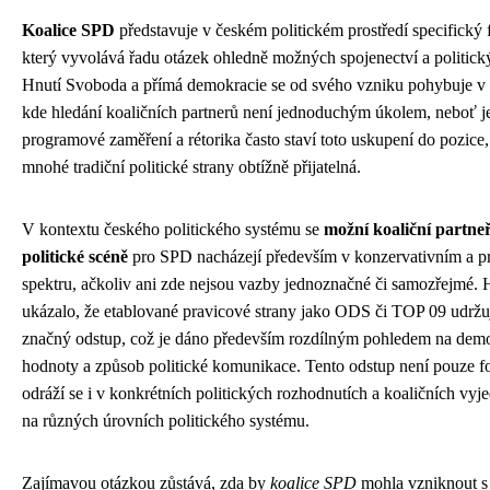
Koalice SPD
představuje v českém politickém prostředí specifický
který vyvolává řadu otázek ohledně možných spojenectví a politický
Hnutí Svoboda a přímá demokracie se od svého vzniku pohybuje v 
kde hledání koaličních partnerů není jednoduchým úkolem, neboť j
programové zaměření a rétorika často staví toto uskupení do pozice, 
mnohé tradiční politické strany obtížně přijatelná.
V kontextu českého politického systému se
možní koaliční partneř
politické scéně
pro SPD nacházejí především v konzervativním a 
spektru, ačkoliv ani zde nejsou vazby jednoznačné či samozřejmé. H
ukázalo, že etablované pravicové strany jako ODS či TOP 09 udržu
značný odstup, což je dáno především rozdílným pohledem na demo
hodnoty a způsob politické komunikace. Tento odstup není pouze fo
odráží se i v konkrétních politických rozhodnutích a koaličních vy
na různých úrovních politického systému.
Zajímavou otázkou zůstává, zda by
koalice SPD
mohla vzniknout s