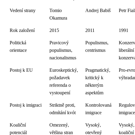
Vedení strany
Tomio
Andrej Babiš
Petr Fial
Okamura
Rok založení
2015
2011
1991
Politická
Pravicový
Populismus,
Konzerv
orientace
populismus,
centrismus
liberální
nacionalismus
konzerv
Postoj k EU
Euroskeptický,
Pragmatický,
Pro-evr
požadavek
kritický k
výhrada
referenda o
některým
vystoupení
aspektům
Postoj k imigraci
Striktně proti,
Kontrolovaná
Regulov
odmítání kvót
imigrace
imigrace
Koaliční
Omezený,
Vysoký,
Vysoký, 
potenciál
většina stran
otevřený
koaliční