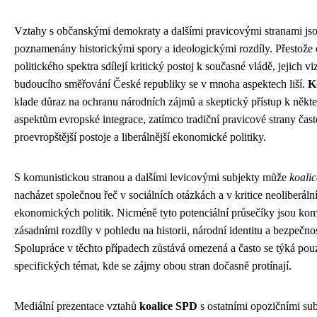
Vztahy s občanskými demokraty a dalšími pravicovými stranami js
poznamenány historickými spory a ideologickými rozdíly. Přestože 
politického spektra sdílejí kritický postoj k současné vládě, jejich vi
budoucího směřování České republiky se v mnoha aspektech liší.
K
klade důraz na ochranu národních zájmů a skeptický přístup k někt
aspektům evropské integrace, zatímco tradiční pravicové strany čast
proevropštější postoje a liberálnější ekonomické politiky.
S komunistickou stranou a dalšími levicovými subjekty může
koali
nacházet společnou řeč v sociálních otázkách a v kritice neoliberáln
ekonomických politik. Nicméně tyto potenciální průsečíky jsou ko
zásadními rozdíly v pohledu na historii, národní identitu a bezpečnos
Spolupráce v těchto případech zůstává omezená a často se týká pou
specifických témat, kde se zájmy obou stran dočasně protínají.
Mediální prezentace vztahů
koalice SPD
s ostatními opozičními sub