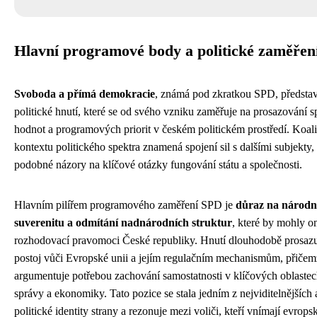
Hlavní programové body a politické zaměře
Svoboda a přímá demokracie
, známá pod zkratkou SPD, předsta
politické hnutí, které se od svého vzniku zaměřuje na prosazování s
hodnot a programových priorit v českém politickém prostředí. Koa
kontextu politického spektra znamená spojení sil s dalšími subjekty, k
podobné názory na klíčové otázky fungování státu a společnosti.
Hlavním pilířem programového zaměření SPD je
důraz na národn
suverenitu a odmítání nadnárodních struktur
, které by mohly 
rozhodovací pravomoci České republiky. Hnutí dlouhodobě prosazuj
postoj vůči Evropské unii a jejím regulačním mechanismům, přičem
argumentuje potřebou zachování samostatnosti v klíčových oblastech
správy a ekonomiky. Tato pozice se stala jedním z nejviditelnějších
politické identity strany a rezonuje mezi voliči, kteří vnímají evrops