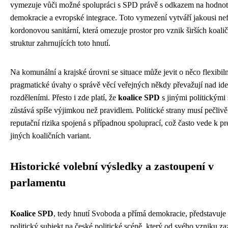
vymezuje vůči možné spolupráci s SPD právě s odkazem na hodnoty
demokracie a evropské integrace. Toto vymezení vytváří jakousi ne
kordonovou sanitární, která omezuje prostor pro vznik širších koali
struktur zahrnujících toto hnutí.
Na komunální a krajské úrovni se situace může jevit o něco flexibiln
pragmatické úvahy o správě věcí veřejných někdy převažují nad id
rozděleními. Přesto i zde platí, že
koalice SPD
s jinými politickými
zůstává spíše výjimkou než pravidlem. Politické strany musí pečliv
reputační rizika spojená s případnou spoluprací, což často vede k pr
jiných koaličních variant.
Historické volební výsledky a zastoupení v
parlamentu
Koalice SPD
, tedy hnutí Svoboda a přímá demokracie, představuj
politický subjekt na české politické scéně, který od svého vzniku z