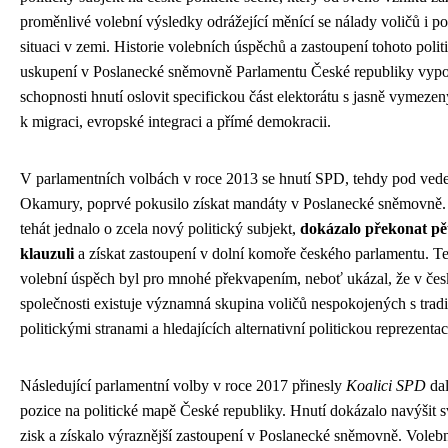
proměnlivé volební výsledky odrážející měnící se nálady voličů i po
situaci v zemi. Historie volebních úspěchů a zastoupení tohoto poli
uskupení v Poslanecké sněmovně Parlamentu České republiky vypo
schopnosti hnutí oslovit specifickou část elektorátu s jasně vymezen
k migraci, evropské integraci a přímé demokracii.
V parlamentních volbách v roce 2013 se hnutí SPD, tehdy pod ve
Okamury, poprvé pokusilo získat mandáty v Poslanecké sněmovně.
tehát jednalo o zcela nový politický subjekt,
dokázalo překonat pě
klauzuli
a získat zastoupení v dolní komoře českého parlamentu. Te
volební úspěch byl pro mnohé překvapením, neboť ukázal, že v čes
společnosti existuje významná skupina voličů nespokojených s trad
politickými stranami a hledajících alternativní politickou reprezentac
Následující parlamentní volby v roce 2017 přinesly
Koalici SPD
dal
pozice na politické mapě České republiky. Hnutí dokázalo navýšit s
zisk a získalo výraznější zastoupení v Poslanecké sněmovně. Vole