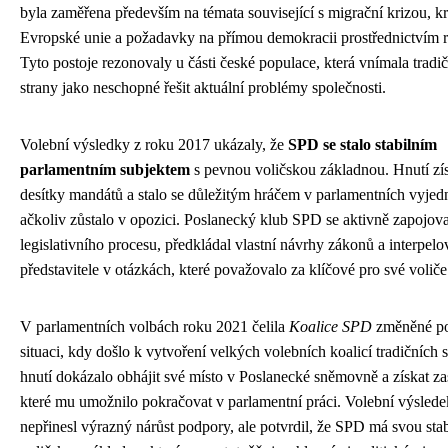
byla zaměřena především na témata související s migrační krizou, kr
Evropské unie a požadavky na přímou demokracii prostřednictvím r
Tyto postoje rezonovaly u části české populace, která vnímala tradič
strany jako neschopné řešit aktuální problémy společnosti.
Volební výsledky z roku 2017 ukázaly, že
SPD se stalo stabilním
parlamentním subjektem
s pevnou voličskou základnou. Hnutí zí
desítky mandátů a stalo se důležitým hráčem v parlamentních vyjed
ačkoliv zůstalo v opozici. Poslanecký klub SPD se aktivně zapojov
legislativního procesu, předkládal vlastní návrhy zákonů a interpelo
představitele v otázkách, které považovalo za klíčové pro své voliče
V parlamentních volbách roku 2021 čelila
Koalice SPD
změněné po
situaci, kdy došlo k vytvoření velkých volebních koalicí tradičních s
hnutí dokázalo obhájit své místo v Poslanecké sněmovně a získat za
které mu umožnilo pokračovat v parlamentní práci. Volební výslede
nepřinesl výrazný nárůst podpory, ale potvrdil, že SPD má svou stab