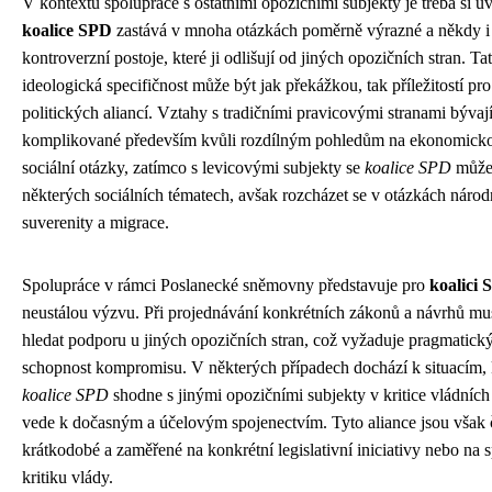
V kontextu spolupráce s ostatními opozičními subjekty je třeba si u
koalice SPD
zastává v mnoha otázkách poměrně výrazné a někdy i
kontroverzní postoje, které ji odlišují od jiných opozičních stran. Ta
ideologická specifičnost může být jak překážkou, tak příležitostí pr
politických aliancí. Vztahy s tradičními pravicovými stranami bývaj
komplikované především kvůli rozdílným pohledům na ekonomickou
sociální otázky, zatímco s levicovými subjekty se
koalice SPD
může 
některých sociálních tématech, avšak rozcházet se v otázkách národ
suverenity a migrace.
Spolupráce v rámci Poslanecké sněmovny představuje pro
koalici
neustálou výzvu. Při projednávání konkrétních zákonů a návrhů mus
hledat podporu u jiných opozičních stran, což vyžaduje pragmatický
schopnost kompromisu. V některých případech dochází k situacím, 
koalice SPD
shodne s jinými opozičními subjekty v kritice vládních
vede k dočasným a účelovým spojenectvím. Tyto aliance jsou však 
krátkodobé a zaměřené na konkrétní legislativní iniciativy nebo na 
kritiku vlády.