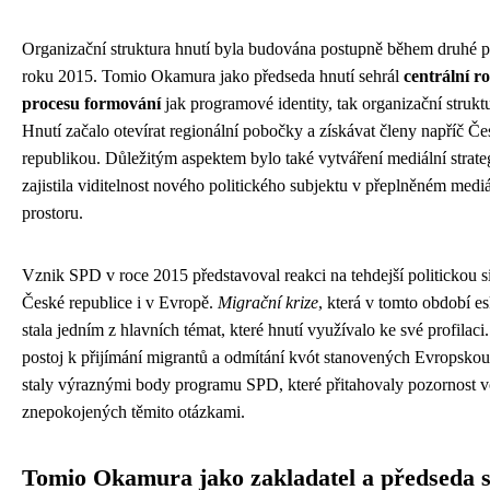
Organizační struktura hnutí byla budována postupně během druhé 
roku 2015. Tomio Okamura jako předseda hnutí sehrál
centrální ro
procesu formování
jak programové identity, tak organizační struk
Hnutí začalo otevírat regionální pobočky a získávat členy napříč Č
republikou. Důležitým aspektem bylo také vytváření mediální strateg
zajistila viditelnost nového politického subjektu v přeplněném medi
prostoru.
Vznik SPD v roce 2015 představoval reakci na tehdejší politickou si
České republice i v Evropě.
Migrační krize
, která v tomto období es
stala jedním z hlavních témat, které hnutí využívalo ke své profilaci.
postoj k přijímání migrantů a odmítání kvót stanovených Evropskou 
staly výraznými body programu SPD, které přitahovaly pozornost v
znepokojených těmito otázkami.
Tomio Okamura jako zakladatel a předseda 