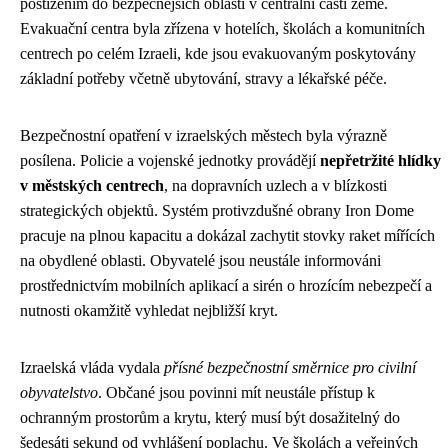
postižením do bezpečnějších oblastí v centrální části země.
Evakuační centra byla zřízena v hotelích, školách a komunitních
centrech po celém Izraeli, kde jsou evakuovaným poskytovány
základní potřeby včetně ubytování, stravy a lékařské péče.
Bezpečnostní opatření v izraelských městech byla výrazně
posílena. Policie a vojenské jednotky provádějí
nepřetržité hlídky
v městských centrech
, na dopravních uzlech a v blízkosti
strategických objektů. Systém protivzdušné obrany Iron Dome
pracuje na plnou kapacitu a dokázal zachytit stovky raket mířících
na obydlené oblasti. Obyvatelé jsou neustále informováni
prostřednictvím mobilních aplikací a sirén o hrozícím nebezpečí a
nutnosti okamžitě vyhledat nejbližší kryt.
Izraelská vláda vydala
přísné bezpečnostní směrnice pro civilní
obyvatelstvo
. Občané jsou povinni mít neustále přístup k
ochranným prostorům a krytu, který musí být dosažitelný do
šedesáti sekund od vyhlášení poplachu. Ve školách a veřejných