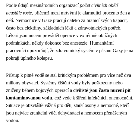
Podle údajů mezinárodních organizací
počet civilních obětí
neustále roste
, přičemž mezi mrtvými je alarmující procento žen a
dětí. Nemocnice v Gaze pracují daleko za hranicí svých kapacit,
často bez elektřiny, základních léků a zdravotnických potřeb.
Lékaři jsou nuceni provádět operace v extrémně obtížných
podmínkách, někdy dokonce bez anestezie. Humanitární
pracovníci upozorňují, že zdravotnický systém v pásmu Gazy je na
pokraji úplného kolapsu.
Přístup k pitné vodě se stal kritickým problémem pro více než dva
miliony obyvatel. Systémy čištění vody byly poškozeny nebo
zničeny během bojových operací a
civilisté jsou často nuceni pít
kontaminovanou vodu
, což vede k šíření infekčních onemocnění.
Situace je obzvláště vážná pro děti, starší osoby a nemocné, kteří
jsou nejvíce zranitelní vůči dehydrataci a nemocem přenášeným
vodou.