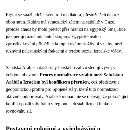
Egypt se snaží udržet svou roli mediátora, přestože čelí tlaku z
obou stran. Káhira má strategický zájem na stabilitě v Gaze,
protože chaos by mohl přetéct přes hranici na egyptský Sinaj, kde
již operují různé militantní skupiny. Egyptské úsilí o
zprostředkování příměří je komplikováno složitými vztahy mezi
různými palestinskými frakcemi a tvrdou pozicí izraelské vlády.
Saúdská Arábie a další státy Perského zálivu sledují vývoj s
velkými obavami.
Proces normalizace vztahů mezi Saúdskou
Arábií a Izraelem byl konfliktem přerušen
, což představuje
geopolitickou prohru pro Spojené státy, které tuto normalizaci
aktivně podporovaly. Arabské monarchie se obávají, že pokračující
konflikt posílí vliv Íránu v regionu a destabilizuje křehkou
rovnováhu sil.
Postavení rukojmí a vyjednávání o