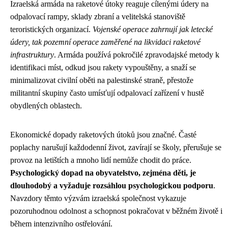
Izraelská armáda na raketové útoky reaguje cílenými údery na
odpalovací rampy, sklady zbraní a velitelská stanoviště
teroristických organizací.
Vojenské operace zahrnují jak letecké
údery, tak pozemní operace zaměřené na likvidaci raketové
infrastruktury
. Armáda používá pokročilé zpravodajské metody k
identifikaci míst, odkud jsou rakety vypouštěny, a snaží se
minimalizovat civilní oběti na palestinské straně, přestože
militantní skupiny často umísťují odpalovací zařízení v hustě
obydlených oblastech.
Ekonomické dopady raketových útoků jsou značné. Časté
poplachy narušují každodenní život, zavírají se školy, přerušuje se
provoz na letištích a mnoho lidí nemůže chodit do práce.
Psychologický dopad na obyvatelstvo, zejména děti, je
dlouhodobý a vyžaduje rozsáhlou psychologickou podporu
.
Navzdory těmto výzvám izraelská společnost vykazuje
pozoruhodnou odolnost a schopnost pokračovat v běžném životě i
během intenzivního ostřelování.