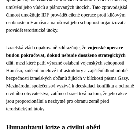
umístění jeho vůdců a plánovaných útocích. Tato zpravodajská
činnost umožňuje IDF provádět cílené operace proti klíčovým
osobnostem Hamásu a narušovat jeho schopnost organizovat a
provádět teroristické útoky.
Izraelská vláda opakovaně zdůrazňuje, že
vojenské operace
budou pokračovat, dokud nebude dosaženo strategických
cílů
, mezi které patří výrazné oslabení vojenských schopností
Hamásu, zničení tunelové infrastruktury a zajištění dlouhodobé
bezpečnosti izraelských občanů žijících v blízkosti pásma Gazy.
Mezinárodní společenství vyzývá k deeskalaci konfliktu a ochraně
civilního obyvatelstva, zatímco Izrael trvá na tom, že jeho akce
jsou proporcionální a nezbytné pro obranu země před
teroristickými útoky.
Humanitární krize a civilní oběti