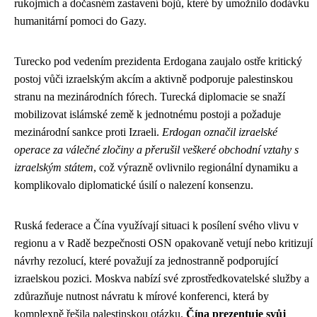
rukojmích a dočasném zastavení bojů, které by umožnilo dodávku
humanitární pomoci do Gazy.
Turecko pod vedením prezidenta Erdogana zaujalo ostře kritický
postoj vůči izraelským akcím a aktivně podporuje palestinskou
stranu na mezinárodních fórech. Turecká diplomacie se snaží
mobilizovat islámské země k jednotnému postoji a požaduje
mezinárodní sankce proti Izraeli.
Erdogan označil izraelské
operace za válečné zločiny a přerušil veškeré obchodní vztahy s
izraelským státem
, což výrazně ovlivnilo regionální dynamiku a
komplikovalo diplomatické úsilí o nalezení konsenzu.
Ruská federace a Čína využívají situaci k posílení svého vlivu v
regionu a v Radě bezpečnosti OSN opakovaně vetují nebo kritizují
návrhy rezolucí, které považují za jednostranně podporující
izraelskou pozici. Moskva nabízí své zprostředkovatelské služby a
zdůrazňuje nutnost návratu k mírové konferenci, která by
komplexně řešila palestinskou otázku.
Čína prezentuje svůj