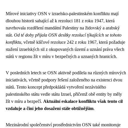
Mírové iniciativy OSN v izraelsko-palestinském konfliktu mají
dlouhou historii sahající až k rezoluci 181 z roku 1947, která
navrhovala rozdělení mandátní Palestiny na židovský a arabský
stát.
Od té doby přijala OSN desítky rezolucí týkajících se tohoto
konfliktu
, včetně klíčové rezoluce 242 z roku 1967, která požaduje
stažení izraelských sil z okupovaných území a uznání práva všech
států v regionu žít v míru v bezpečných a uznaných hranicích.
V posledních letech se OSN aktivně podílela na různých mírových
iniciativách, včetně podpory řešení založeného na existenci dvou
států. Tento koncept předpokládá vytvoření nezávislého
palestinského státu vedle státu Izrael, přičemž obě entity by měly
žít v míru a bezpečí.
Aktuální eskalace konfliktu však tento cíl
vzdaluje a činí jeho dosažení stále obtížnějším
.
Mezinárodní společenství prostřednictvím OSN také monitoruje