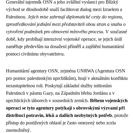
Generální tajemník OSN a jeho zvláštní vyslanci pro Blízký
východ se dlouhodobě snaží facilitovat dialog mezi Izraelem a
Palestinou.
Jejich mise zahrnují diplomatické cesty do regionu,
zprostředkování jednání mezi představiteli obou stran a snahu o
vytvoření podmínek pro obnovení mírového procesu
. V současné
době, kdy probíhají intenzivní vojenské operace, se jejich úsilí
zaměřuje především na dosažení příměří a zajištění humanitární
pomoci civilnímu obyvatelstvu.
Humanitární agentury OSN, zejména UNRWA (Agentura OSN
pro pomoc palestinským uprchlíkům), hrají v aktuálním konfliktu
nezastupitelnou roli. Poskytují základní služby milionům
Palestinců v pásmu Gazy, na Západním břehu Jordánu a v
uprchlických táborech v sousedních zemích.
Během vojenských
operací se tyto agentury potýkají s obrovskými výzvami při
distribuci potravin, léků a dalších nezbytných potřeb
, protože
přístup do postižených oblastí je často omezený nebo zcela
znemožněný.