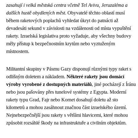
zasahují i velká městská centra včetně Tel Avivu, Jeruzaléma a
dalších hustě obydlených měst
. Obyvatelé těchto oblastí musí
během raketových poplachů vyhledat úkryt do patnácti až
devadesáti sekund v závislosti na vzdálenosti od místa vypuštění
rakety. Izraelská legislativa proto vyžaduje, aby všechny budovy
měly přístup k bezpečnostním krytům nebo vyztuženým
místnostem.
Militantní skupiny v Pásmu Gazy disponují různými typy raket s
odlišným doletem a nákladem.
Některé rakety jsou domácí
výroby vyrobené z dostupných materiálů
, jiné pocházejí z Íránu
nebo jsou pašovány přes tunelové systémy z Egypta. Moderní
rakety typu Grad, Fajr nebo Kornet dosahují doletu až sto
kilometrů a mohou zasáhnout značnou část izraelského území.
Nejnebezpečnější jsou rakety s většími hlavicemi, které mohou
způsobit rozsáhlé škody na infrastruktuře a civilním objektům.