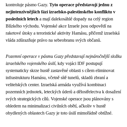
kontroluje pásmo Gazy.
Tyto operace představují jednu z
nejintenzivnějších fází izraelsko-palestinského konfliktu v
posledních letech
a mají dalekosáhlé dopady na celý region
Blízkého východu. Vojenské akce Izraele jsou odpovědí na
raketové útoky a teroristické aktivity Hamásu, přičemž izraelská
vláda zdůrazňuje právo na sebeobranu svých občanů.
Pozemní operace v pásmu Gazy představují nejnáročnější složku
izraelského vojenského úsilí
, kdy vojáci IDF postupují
systematicky skrze hustě zastavěné oblasti s cílem eliminovat
infrastrukturu Hamásu, včetně sítě tunelů, skladů zbraní a
velitelských center. Izraelská armáda využívá kombinaci
pozemních jednotek, leteckých úderů a dělostřelectva k dosažení
svých strategických cílů. Vojenské operace jsou plánovány s
ohledem na minimalizaci civilních obětí, ačkoliv v hustě
obydlených oblastech Gazy je toto úsilí mimořádně obtížné.