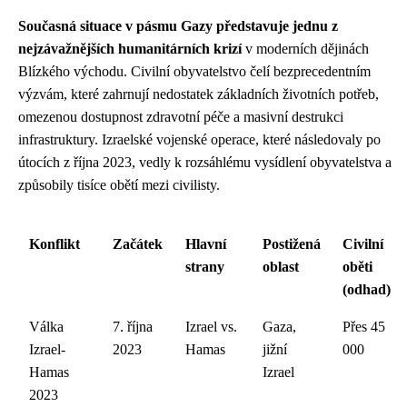
Současná situace v pásmu Gazy představuje jednu z
nejzávažnějších humanitárních krizí
v moderních dějinách
Blízkého východu. Civilní obyvatelstvo čelí bezprecedentním
výzvám, které zahrnují nedostatek základních životních potřeb,
omezenou dostupnost zdravotní péče a masivní destrukci
infrastruktury. Izraelské vojenské operace, které následovaly po
útocích z října 2023, vedly k rozsáhlému vysídlení obyvatelstva a
způsobily tisíce obětí mezi civilisty.
Konflikt
Začátek
Hlavní
Postižená
Civilní
strany
oblast
oběti
(odhad)
Válka
7. října
Izrael vs.
Gaza,
Přes 45
Izrael-
2023
Hamas
jižní
000
Hamas
Izrael
2023