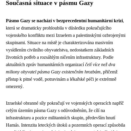
Současná situace v pásmu Gazy
Pásmo Gazy se nachází v bezprecedentní humanitární krizi
,
která se dramaticky prohloubila v důsledku pokračujícího
vojenského konfliktu mezi Izraelem a palestinskými ozbrojenými
skupinami. Situace na místě je charakterizována masivním
vysídlením civilního obyvatelstva, nedostatkem základních
životních potřeb a rozsáhlým ničením infrastruktury. Podle
aktuálních zpráv humanitárních organizací
čelí více než dva
miliony obyvatel pásma Gazy existenčním hrozbám
, přičemž
přístup k pitné vodě, potravinám a lékařské péči je extrémně
omezený.
Izraelské obranné síly pokračují ve vojenských operacích napříč
celým územím pásma Gazy s odůvodněním, že cílí na
infrastrukturu a pozice militantních skupin, především hnutí
Hamás. Intenzita leteckých útoků a pozemních operací způsobila