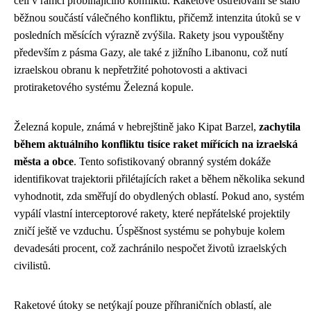
čelí v rámci probíhajícího konfliktu. Raketové ostřelování se stalo
běžnou součástí válečného konfliktu, přičemž intenzita útoků se v
posledních měsících výrazně zvýšila. Rakety jsou vypouštěny
především z pásma Gazy, ale také z jižního Libanonu, což nutí
izraelskou obranu k nepřetržité pohotovosti a aktivaci
protiraketového systému Železná kopule.
Železná kopule, známá v hebrejštině jako Kipat Barzel,
zachytila
během aktuálního konfliktu tisíce raket mířících na izraelská
města a obce
. Tento sofistikovaný obranný systém dokáže
identifikovat trajektorii přilétajících raket a během několika sekund
vyhodnotit, zda směřují do obydlených oblastí. Pokud ano, systém
vypálí vlastní interceptorové rakety, které nepřátelské projektily
zničí ještě ve vzduchu. Úspěšnost systému se pohybuje kolem
devadesáti procent, což zachránilo nespočet životů izraelských
civilistů.
Raketové útoky se netýkají pouze příhraničních oblastí, ale