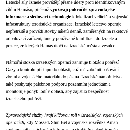
Letecké síly Izraele provádějí přesné údery proti identifikovaným
cílům Hamásu, přičemž
využívají pokročilé zpravodajské
informace a sledovací technologie
k lokalizaci velitelů a vojenské
infrastruktury teroristické organizace. Izraelské letectvo operuje
nepřetržitě a provádí stovky náletů denně, zaměřených na raketové
odpalovací zařízení, tunely používané k infiltraci do Izraele a
pozice, ze kterých Hamás útočí na izraelská města a vesnice.
Námořní složka izraelských operací zahrnuje blokádu pobřeží
Gazy a kontrolu přístupu do oblasti, což má zabránit pašování
zbraní a vojenského materiálu do pásma. Izraelské námořnictvo
také poskytuje palebnou podporu pozemním jednotkám a
monitoruje pohyb lodí v oblasti, aby zajistilo bezpečnost
izraelského pobřeží.
Zpravodajské služby hrají klíčovou roli v izraelských vojenských
operacích
, kdy Mossad, Shin Bet a vojenská rozvědka Aman
spolupracují na získávání informací o struktuře velení Hamásu,