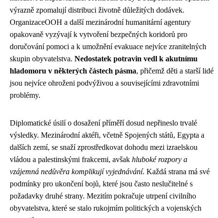
výrazně zpomalují distribuci životně důležitých dodávek.
OrganizaceООН a další mezinárodní humanitární agentury
opakovaně vyzývají k vytvoření bezpečných koridorů pro
doručování pomoci a k umožnění evakuace nejvíce zranitelných
skupin obyvatelstva.
Nedostatek potravin vedl k akutnímu
hladomoru v některých částech pásma
, přičemž děti a starší lidé
jsou nejvíce ohroženi podvýživou a souvisejícími zdravotními
problémy.
Diplomatické úsilí o dosažení příměří dosud nepřineslo trvalé
výsledky. Mezinárodní aktéři, včetně Spojených států, Egypta a
dalších zemí, se snaží zprostředkovat dohodu mezi izraelskou
vládou a palestinskými frakcemi, avšak
hluboké rozpory a
vzájemná nedůvěra komplikují vyjednávání
. Každá strana má své
podmínky pro ukončení bojů, které jsou často neslučitelné s
požadavky druhé strany. Mezitím pokračuje utrpení civilního
obyvatelstva, které se stalo rukojmím politických a vojenských