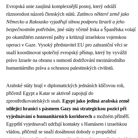
Evropská unie zaujímá komplexnější postoj, který odráží
různorodost názorů členských států.
Zatímco některé země jako
Německo a Rakousko vyjadřují silnou podporu Izraeli a jeho
bezpečnostním potřebám
, jiné státy včetně Irska a Španělska volají
po okamžitém zastavení palby a kritizují izraelskou vojenskou
operaci v Gaze. Vysoký představitel EU pro zahraniční věci se
snaží koordinovat společný evropský přístup, který by vyvážil
právo Izraele na obranu s nutností dodržování mezinárodního
humanitárního práva a ochranou palestinských civilistů.
Arabské státy hrají v diplomatických jednáních klíčovou roli,
přičemž Egypt a Katar se aktivně zapojují do
zprostředkovatelských snah.
Egypt jako jediná arabská země
sdílející hranici s pásmem Gazy má strategickou pozici při
vyjednávání o humanitárních koridorech
a možném příměří.
Egyptští vyjednavači udržují kontakty s Hamásem i izraelskou
vládou, přičemž se snaží dosáhnout dohody o propuštění