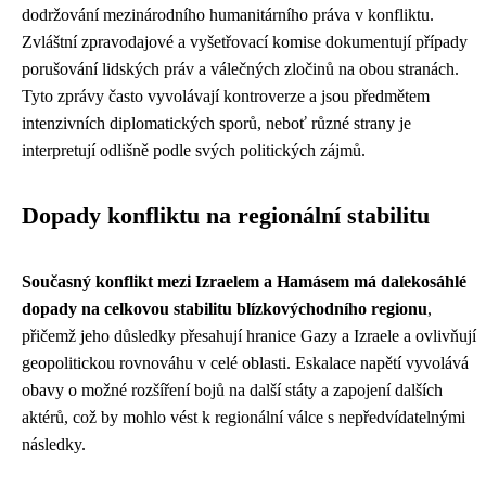
dodržování mezinárodního humanitárního práva v konfliktu.
Zvláštní zpravodajové a vyšetřovací komise dokumentují případy
porušování lidských práv a válečných zločinů na obou stranách.
Tyto zprávy často vyvolávají kontroverze a jsou předmětem
intenzivních diplomatických sporů, neboť různé strany je
interpretují odlišně podle svých politických zájmů.
Dopady konfliktu na regionální stabilitu
Současný konflikt mezi Izraelem a Hamásem má dalekosáhlé
dopady na celkovou stabilitu blízkovýchodního regionu
,
přičemž jeho důsledky přesahují hranice Gazy a Izraele a ovlivňují
geopolitickou rovnováhu v celé oblasti. Eskalace napětí vyvolává
obavy o možné rozšíření bojů na další státy a zapojení dalších
aktérů, což by mohlo vést k regionální válce s nepředvídatelnými
následky.