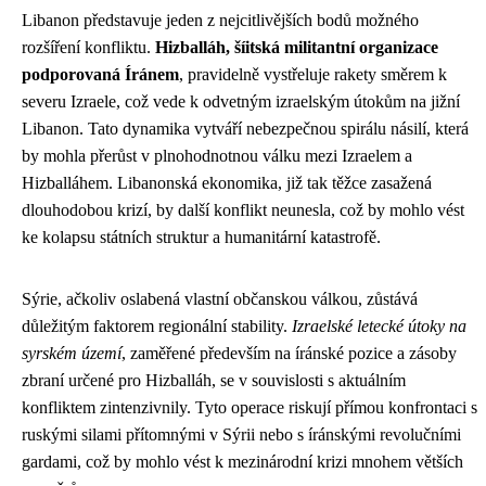
Libanon představuje jeden z nejcitlivějších bodů možného
rozšíření konfliktu.
Hizballáh, šíitská militantní organizace
podporovaná Íránem
, pravidelně vystřeluje rakety směrem k
severu Izraele, což vede k odvetným izraelským útokům na jižní
Libanon. Tato dynamika vytváří nebezpečnou spirálu násilí, která
by mohla přerůst v plnohodnotnou válku mezi Izraelem a
Hizballáhem. Libanonská ekonomika, již tak těžce zasažená
dlouhodobou krizí, by další konflikt neunesla, což by mohlo vést
ke kolapsu státních struktur a humanitární katastrofě.
Sýrie, ačkoliv oslabená vlastní občanskou válkou, zůstává
důležitým faktorem regionální stability.
Izraelské letecké útoky na
syrském území
, zaměřené především na íránské pozice a zásoby
zbraní určené pro Hizballáh, se v souvislosti s aktuálním
konfliktem zintenzivnily. Tyto operace riskují přímou konfrontaci s
ruskými silami přítomnými v Sýrii nebo s íránskými revolučními
gardami, což by mohlo vést k mezinárodní krizi mnohem větších