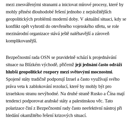
mezi znesvářenými stranami a iniciovat mírové procesy, které by
mohly přinést dlouhodobé řešení jednoho z nejsložitějších
geopolitických problémů moderní doby. V aktuální situaci, kdy se
konflikt opět vyhrotil do otevřeného vojenského střetu, se role
mezinárodní organizace stává ještě naléhavější a zároveň
komplikovanější.
Bezpečnostní rada OSN se pravidelně schází k projednávání
situace na Blízkém východě, přičemž
její jednání často odráží
hlubší geopolitické rozpory mezi světovými mocnostmi
.
Spojené státy tradičně podporují Izrael a často využívají svého
práva veta k zablokování rezolucí, které by mohly být pro
izraelskou stranu nevýhodné. Na druhé straně Rusko a Čína mají
tendenci podporovat arabské státy a palestinskou věc. Tato
polarizace činí z Bezpečnostní rady často neefektivní nástroj při
hledání okamžitého řešení krizových situací.