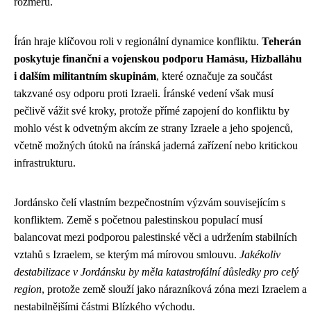
rozměrů.
Írán hraje klíčovou roli v regionální dynamice konfliktu.
Teherán
poskytuje finanční a vojenskou podporu Hamásu, Hizballáhu
i dalším militantním skupinám
, které označuje za součást
takzvané osy odporu proti Izraeli. Íránské vedení však musí
pečlivě vážit své kroky, protože přímé zapojení do konfliktu by
mohlo vést k odvetným akcím ze strany Izraele a jeho spojenců,
včetně možných útoků na íránská jaderná zařízení nebo kritickou
infrastrukturu.
Jordánsko čelí vlastním bezpečnostním výzvám souvisejícím s
konfliktem. Země s početnou palestinskou populací musí
balancovat mezi podporou palestinské věci a udržením stabilních
vztahů s Izraelem, se kterým má mírovou smlouvu.
Jakékoliv
destabilizace v Jordánsku by měla katastrofální důsledky pro celý
region
, protože země slouží jako nárazníková zóna mezi Izraelem a
nestabilnějšími částmi Blízkého východu.