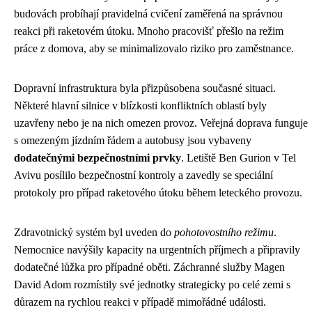
budovách probíhají pravidelná cvičení zaměřená na správnou
reakci při raketovém útoku. Mnoho pracovišť přešlo na režim
práce z domova, aby se minimalizovalo riziko pro zaměstnance.
Dopravní infrastruktura byla přizpůsobena současné situaci.
Některé hlavní silnice v blízkosti konfliktních oblastí byly
uzavřeny nebo je na nich omezen provoz. Veřejná doprava funguje
s omezeným jízdním řádem a autobusy jsou vybaveny
dodatečnými bezpečnostními prvky
. Letiště Ben Gurion v Tel
Avivu posílilo bezpečnostní kontroly a zavedly se speciální
protokoly pro případ raketového útoku během leteckého provozu.
Zdravotnický systém byl uveden do
pohotovostního režimu
.
Nemocnice navýšily kapacity na urgentních příjmech a připravily
dodatečné lůžka pro případné oběti. Záchranné služby Magen
David Adom rozmístily své jednotky strategicky po celé zemi s
důrazem na rychlou reakci v případě mimořádné události.