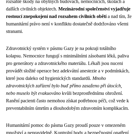
rozsáhlé škody na obytných budovách, nemocnicích, školách a
dalších civilních objektech.
Mezinárodní společenství vyjadřuje
rostoucí znepokojení nad rozsahem civilních obětí
a nad tím, že
humanitární právo není v konfliktu dostatečně dodržováno všemi
stranami.
Zdravotnický systém v pásmu Gazy je na pokraji totálního
kolapsu. Nemocnice fungují s minimálními zásobami léků, paliva
pro generátory a zdravotnického materiálu. Lékaři jsou nuceni
provádět složité operace bez adekvátní anestezie a v podmínkách,
které jsou daleko od hygienických standardů.
Mnoho
zdravotnických zařízení bylo buď přímo zasaženo při útocích,
nebo muselo být evakuováno
kvůli bezprostřednímu ohrožení.
Ranění pacienti často nemohou získat potřebnou péči, což vede k
preventabilním úmrtím a dlouhodobým zdravotním komplikacím.
Humanitární pomoc do pásma Gazy proudí pouze v omezeném
množství a nepravidelně. Kontrolní body a bezpečnostní opatření