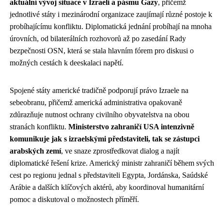
aktuální vývoj situace v Izraeli a pásmu Gazy
, přičemž
jednotlivé státy i mezinárodní organizace zaujímají různé postoje k
probíhajícímu konfliktu. Diplomatická jednání probíhají na mnoha
úrovních, od bilaterálních rozhovorů až po zasedání Rady
bezpečnosti OSN, která se stala hlavním fórem pro diskusi o
možných cestách k deeskalaci napětí.
Spojené státy americké tradičně podporují právo Izraele na
sebeobranu, přičemž americká administrativa opakovaně
zdůrazňuje nutnost ochrany civilního obyvatelstva na obou
stranách konfliktu.
Ministerstvo zahraničí USA intenzivně
komunikuje jak s izraelskými představiteli, tak se zástupci
arabských zemí
, ve snaze zprostředkovat dialog a najít
diplomatické řešení krize. Americký ministr zahraničí během svých
cest po regionu jednal s představiteli Egypta, Jordánska, Saúdské
Arábie a dalších klíčových aktérů, aby koordinoval humanitární
pomoc a diskutoval o možnostech příměří.