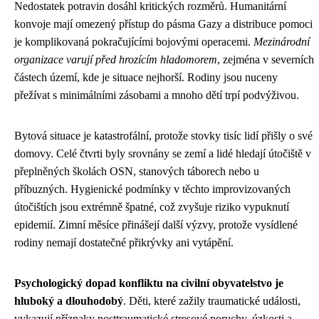
Nedostatek potravin dosáhl kritických rozměrů. Humanitární
konvoje mají omezený přístup do pásma Gazy a distribuce pomoci
je komplikovaná pokračujícími bojovými operacemi.
Mezinárodní
organizace varují před hrozícím hladomorem
, zejména v severních
částech území, kde je situace nejhorší. Rodiny jsou nuceny
přežívat s minimálními zásobami a mnoho dětí trpí podvýživou.
Bytová situace je katastrofální, protože stovky tisíc lidí přišly o své
domovy. Celé čtvrti byly srovnány se zemí a lidé hledají útočiště v
přeplněných školách OSN, stanových táborech nebo u
příbuzných. Hygienické podmínky v těchto improvizovaných
útočištích jsou extrémně špatné, což zvyšuje riziko vypuknutí
epidemií. Zimní měsíce přinášejí další výzvy, protože vysídlené
rodiny nemají dostatečné přikrývky ani vytápění.
Psychologický dopad konfliktu na civilní obyvatelstvo je
hluboký a dlouhodobý
. Děti, které zažily traumatické události,
vykazují příznaky posttraumatické stresové poruchy, úzkosti a