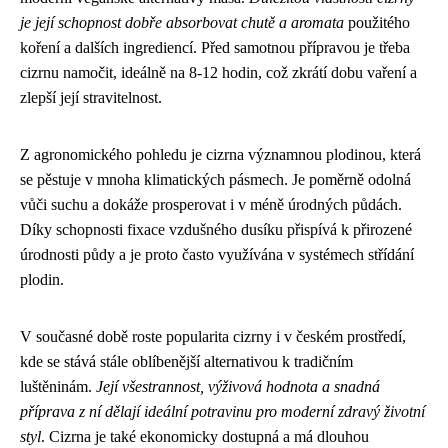
je její schopnost dobře absorbovat chutě a aromata
použitého
koření a dalších ingrediencí. Před samotnou přípravou je třeba
cizrnu namočit, ideálně na 8-12 hodin, což zkrátí dobu vaření a
zlepší její stravitelnost.
Z agronomického pohledu je cizrna významnou plodinou, která
se pěstuje v mnoha klimatických pásmech. Je poměrně odolná
vůči suchu a dokáže prosperovat i v méně úrodných půdách.
Díky schopnosti fixace vzdušného dusíku přispívá k přirozené
úrodnosti půdy a je proto často využívána v systémech střídání
plodin.
V současné době roste popularita cizrny i v českém prostředí,
kde se stává stále oblíbenější alternativou k tradičním
luštěninám.
Její všestrannost, výživová hodnota a snadná
příprava z ní dělají ideální potravinu pro moderní zdravý životní
styl
. Cizrna je také ekonomicky dostupná a má dlouhou