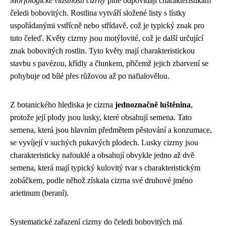
Morfologické vlastnosti cizrny
plně odpovídají charakteristikám
čeledi bobovitých. Rostlina vytváří složené listy s lístky
uspořádanými vstřícně nebo střídavě, což je typický znak pro
tuto čeleď. Květy cizrny jsou motýlovité, což je další určující
znak bobovitých rostlin. Tyto květy mají charakteristickou
stavbu s pavézou, křídly a člunkem, přičemž jejich zbarvení se
pohybuje od bílé přes růžovou až po nafialovělou.
Z botanického hlediska je cizrna
jednoznačně luštěnina
,
protože její plody jsou lusky, které obsahují semena. Tato
semena, která jsou hlavním předmětem pěstování a konzumace,
se vyvíjejí v suchých pukavých plodech. Lusky cizrny jsou
charakteristicky nafouklé a obsahují obvykle jedno až dvě
semena, která mají typický kulovitý tvar s charakteristickým
zobáčkem, podle něhož získala cizrna své druhové jméno
arietinum (beraní).
Systematické zařazení cizrny do čeledi bobovitých má