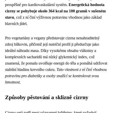
prospěšné pro kardiovaskulární systém.
Energetická hodnota
cizrny se pohybuje okolo 364 kcal na 100 gramů v sušeném
stavu
, což z ní činí výživnou potravinu vhodnou jako základ
hlavních jídel.
Pro vegetariány a vegany představuje cizrna nenahraditelný
zdroj bílkovin, přičemž její nutriční profil ji předurčuje jako
ideální náhradu masa. Díky vysokému obsahu vlákniny a
komplexních sacharidů má nízký glykemický index, což
znamená, že pomalu uvolňuje energii do těla a pomáhá udržovat
stabilní hladinu krevního cukru.
Tato vlastnost z ní činí vhodnou
potravinu pro diabetiky a osoby snažící se kontrolovat svou
hmotnost
.
Způsoby pěstování a sklizně cizrny
Cizrna setá patří mezi významné luštěniny, které vyžadují