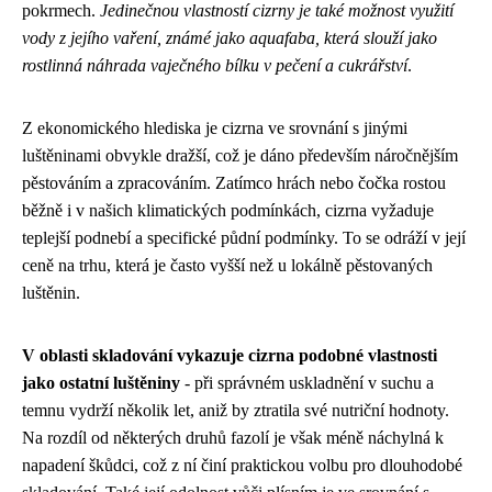
pokrmech.
Jedinečnou vlastností cizrny je také možnost využití
vody z jejího vaření, známé jako aquafaba, která slouží jako
rostlinná náhrada vaječného bílku v pečení a cukrářství
.
Z ekonomického hlediska je cizrna ve srovnání s jinými
luštěninami obvykle dražší, což je dáno především náročnějším
pěstováním a zpracováním. Zatímco hrách nebo čočka rostou
běžně i v našich klimatických podmínkách, cizrna vyžaduje
teplejší podnebí a specifické půdní podmínky. To se odráží v její
ceně na trhu, která je často vyšší než u lokálně pěstovaných
luštěnin.
V oblasti skladování vykazuje cizrna podobné vlastnosti
jako ostatní luštěniny
- při správném uskladnění v suchu a
temnu vydrží několik let, aniž by ztratila své nutriční hodnoty.
Na rozdíl od některých druhů fazolí je však méně náchylná k
napadení škůdci, což z ní činí praktickou volbu pro dlouhodobé