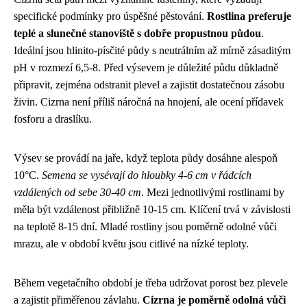
specifické podmínky pro úspěšné pěstování.
Rostlina preferuje
teplé a slunečné stanoviště s dobře propustnou půdou
.
Ideální jsou hlinito-písčité půdy s neutrálním až mírně zásaditým
pH v rozmezí 6,5-8. Před výsevem je důležité půdu důkladně
připravit, zejména odstranit plevel a zajistit dostatečnou zásobu
živin. Cizrna není příliš náročná na hnojení, ale ocení přídavek
fosforu a draslíku.
Výsev se provádí na jaře, když teplota půdy dosáhne alespoň
10°C.
Semena se vysévají do hloubky 4-6 cm v řádcích
vzdálených od sebe 30-40 cm
. Mezi jednotlivými rostlinami by
měla být vzdálenost přibližně 10-15 cm. Klíčení trvá v závislosti
na teplotě 8-15 dní. Mladé rostliny jsou poměrně odolné vůči
mrazu, ale v období květu jsou citlivé na nízké teploty.
Během vegetačního období je třeba udržovat porost bez plevele
a zajistit přiměřenou závlahu.
Cizrna je poměrně odolná vůči