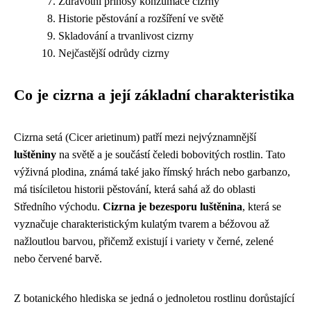
Zdravotní přínosy konzumace cizrny
Historie pěstování a rozšíření ve světě
Skladování a trvanlivost cizrny
Nejčastější odrůdy cizrny
Co je cizrna a její základní charakteristika
Cizrna setá (Cicer arietinum) patří mezi nejvýznamnější
luštěniny
na světě a je součástí čeledi bobovitých rostlin. Tato
výživná plodina, známá také jako římský hrách nebo garbanzo,
má tisíciletou historii pěstování, která sahá až do oblasti
Středního východu.
Cizrna je bezesporu luštěnina
, která se
vyznačuje charakteristickým kulatým tvarem a béžovou až
nažloutlou barvou, přičemž existují i variety v černé, zelené
nebo červené barvě.
Z botanického hlediska se jedná o jednoletou rostlinu dorůstající