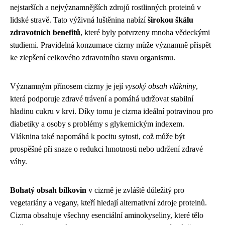
nejstarších a nejvýznamnějších zdrojů rostlinných proteinů v
lidské stravě. Tato výživná luštěnina nabízí
širokou škálu
zdravotních benefitů
, které byly potvrzeny mnoha vědeckými
studiemi. Pravidelná konzumace cizrny může významně přispět
ke zlepšení celkového zdravotního stavu organismu.
Významným přínosem cizrny je její
vysoký obsah vlákniny
,
která podporuje zdravé trávení a pomáhá udržovat stabilní
hladinu cukru v krvi. Díky tomu je cizrna ideální potravinou pro
diabetiky a osoby s problémy s glykemickým indexem.
Vláknina také napomáhá k pocitu sytosti, což může být
prospěšné při snaze o redukci hmotnosti nebo udržení zdravé
váhy.
Bohatý obsah bílkovin
v cizrně je zvláště důležitý pro
vegetariány a vegany, kteří hledají alternativní zdroje proteinů.
Cizrna obsahuje všechny esenciální aminokyseliny, které tělo