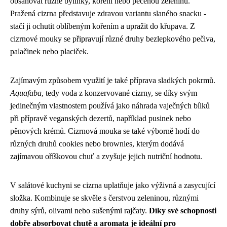
obsahovat různé bylinky, koření nebo pečenou zeleninu.
Pražená cizrna představuje zdravou variantu slaného snacku -
stačí ji ochutit oblíbeným kořením a upražit do křupava. Z
cizrnové mouky se připravují různé druhy bezlepkového pečiva,
palačinek nebo placiček.
Zajímavým způsobem využití je také příprava sladkých pokrmů.
Aquafaba
, tedy voda z konzervované cizrny, se díky svým
jedinečným vlastnostem používá jako náhrada vaječných bílků
při přípravě veganských dezertů, například pusinek nebo
pěnových krémů. Cizrnová mouka se také výborně hodí do
různých druhů cookies nebo brownies, kterým dodává
zajímavou oříškovou chuť a zvyšuje jejich nutriční hodnotu.
V salátové kuchyni se cizrna uplatňuje jako výživná a zasycující
složka. Kombinuje se skvěle s čerstvou zeleninou, různými
druhy sýrů, olivami nebo sušenými rajčaty.
Díky své schopnosti
dobře absorbovat chutě a aromata je ideální pro