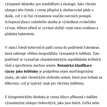
významné důsledky pro zemědělství a ekologii. Jako všichni
zástupci této čeledi, i cizrna přispívá k obohacování půdy o
dusík, což z ní činí významnou součást osevních postupů.
Schopnost fixace vzdušného dusíku
je výsledkem evolučního
vývoje, během něhož se vyvinul složitý vztah mezi rostlinou a
půdními bakteriemi.
V rámci čeledi bobovitých patří cizrna do podčeledi Faboideae,
která zahrnuje většinu hospodářsky významných luštěnin. Tato
podčeleď se vyznačuje charakteristickým uspořádáním květních
částí a specifickou stavbou semen.
Botanická klasifikace
cizrny jako luštěniny
je podpořena nejen morfologickými
znaky, ale také chemickým složením semen, která jsou bohatá na
bílkoviny, což je typický znak pro všechny luštěniny.
Z fylogenetického hlediska je cizrna blízce příbuzná s dalšími
významnými zástupci bobovitých, jako jsou hrách, čočka nebo