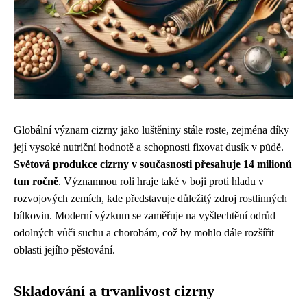
Globální význam cizrny jako luštěniny stále roste, zejména díky
její vysoké nutriční hodnotě a schopnosti fixovat dusík v půdě.
Světová produkce cizrny v současnosti přesahuje 14 milionů
tun ročně
. Významnou roli hraje také v boji proti hladu v
rozvojových zemích, kde představuje důležitý zdroj rostlinných
bílkovin. Moderní výzkum se zaměřuje na vyšlechtění odrůd
odolných vůči suchu a chorobám, což by mohlo dále rozšířit
oblasti jejího pěstování.
Skladování a trvanlivost cizrny