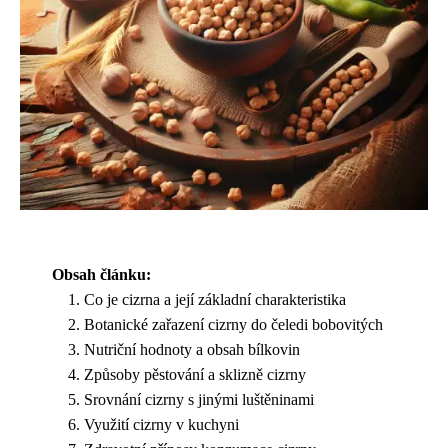
Obsah článku:
Co je cizrna a její základní charakteristika
Botanické zařazení cizrny do čeledi bobovitých
Nutriční hodnoty a obsah bílkovin
Způsoby pěstování a sklizně cizrny
Srovnání cizrny s jinými luštěninami
Využití cizrny v kuchyni