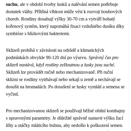
suchu
, ale v období tvorby lusků a nalévání semen potřebuje
dostatek vláhy. Přílišná vlhkost může vést k rozvoji houbových
chorob. Rostliny dosahují výšky 30-70 cm a vytváří bohatý
kořenový systém, který napomáhá fixaci vzdušného dusíku díky
symbióze s hlízkovými bakteriemi.
Sklizeň probíhá v závislosti na odrůdě a klimatických
podmínkách obvykle 90-120 dní po výsevu.
Správný čas pro
sklizeň nastává, když rostliny zežloutnou a lusky jsou suché
.
Sklizeň lze provádět ručně nebo mechanizovaně. Při ruční
sklizni se rostliny vytrhávají nebo sekají u země a nechávají se
dosušit na hromadách. Po dosušení se lusky vymlátí a semena se
vyčistí.
Pro mechanizovanou sklizeň se používají běžné obilní kombajny
s upravenými parametry. Je důležité správně nastavit výšku žací
lišty a otáčky mláticího bubnu, aby nedošlo k poškození semen.