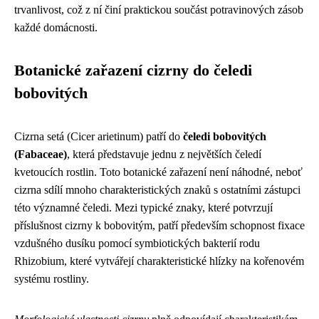
trvanlivost, což z ní činí praktickou součást potravinových zásob
každé domácnosti.
Botanické zařazení cizrny do čeledi
bobovitých
Cizrna setá (Cicer arietinum) patří do
čeledi bobovitých
(Fabaceae)
, která představuje jednu z největších čeledí
kvetoucích rostlin. Toto botanické zařazení není náhodné, neboť
cizrna sdílí mnoho charakteristických znaků s ostatními zástupci
této významné čeledi. Mezi typické znaky, které potvrzují
příslušnost cizrny k bobovitým, patří především schopnost fixace
vzdušného dusíku pomocí symbiotických bakterií rodu
Rhizobium, které vytvářejí charakteristické hlízky na kořenovém
systému rostliny.