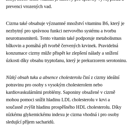
prevenci vrozených vad.
Cizrna také obsahuje významné množství vitaminu B6, který je
nezbytný pro správnou funkci nervového systému a tvorbu
neurotransmiterů. Tento vitamin také podporuje metabolismus
bílkovin a pomáhá při tvorbě červených krvinek. Pravidelná
konzumace cizrny může přispět ke zlepšení nálady a snížení
úzkosti díky obsahu tryptofanu, který je prekurzorem serotoninu.
Nízký obsah tuku a absence cholesterolu
činí z cizrny ideální
potravinu pro osoby s vysokým cholesterolem nebo
kardiovaskulárními problémy. Saponiny obsažené v cizrně
mohou pomoci snížit hladinu LDL cholesterolu v krvi a
současně zvýšit hladinu prospěšného HDL cholesterolu. Díky
nízkému glykemickému indexu je cizrna vhodná i pro osoby
sledující příjem sacharidů.