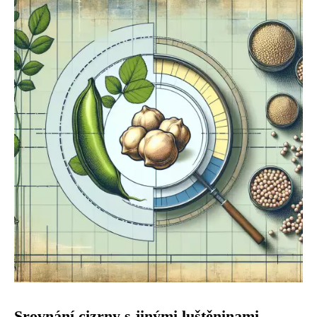
Srovnání cizrny s jinými luštěninami