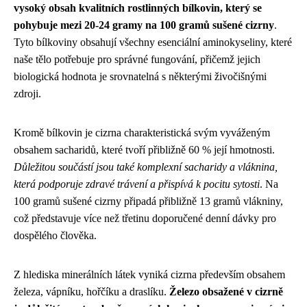
vysoký obsah kvalitních rostlinných bílkovin, který se
pohybuje mezi 20-24 gramy na 100 gramů sušené cizrny
.
Tyto bílkoviny obsahují všechny esenciální aminokyseliny, které
naše tělo potřebuje pro správné fungování, přičemž jejich
biologická hodnota je srovnatelná s některými živočišnými
zdroji.
Kromě bílkovin je cizrna charakteristická svým vyváženým
obsahem sacharidů, které tvoří přibližně 60 % její hmotnosti.
Důležitou součástí jsou také komplexní sacharidy a vláknina,
která podporuje zdravé trávení a přispívá k pocitu sytosti
. Na
100 gramů sušené cizrny připadá přibližně 13 gramů vlákniny,
což představuje více než třetinu doporučené denní dávky pro
dospělého člověka.
Z hlediska minerálních látek vyniká cizrna především obsahem
železa, vápníku, hořčíku a draslíku.
Železo obsažené v cizrně