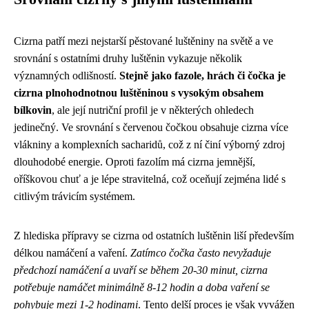
Cizrna patří mezi nejstarší pěstované luštěniny na světě a ve
srovnání s ostatními druhy luštěnin vykazuje několik
významných odlišností.
Stejně jako fazole, hrách či čočka je
cizrna plnohodnotnou luštěninou s vysokým obsahem
bílkovin
, ale její nutriční profil je v některých ohledech
jedinečný. Ve srovnání s červenou čočkou obsahuje cizrna více
vlákniny a komplexních sacharidů, což z ní činí výborný zdroj
dlouhodobé energie. Oproti fazolím má cizrna jemnější,
oříškovou chuť a je lépe stravitelná, což oceňují zejména lidé s
citlivým trávicím systémem.
Z hlediska přípravy se cizrna od ostatních luštěnin liší především
délkou namáčení a vaření.
Zatímco čočka často nevyžaduje
předchozí namáčení a uvaří se během 20-30 minut, cizrna
potřebuje namáčet minimálně 8-12 hodin a doba vaření se
pohybuje mezi 1-2 hodinami
. Tento delší proces je však vyvážen