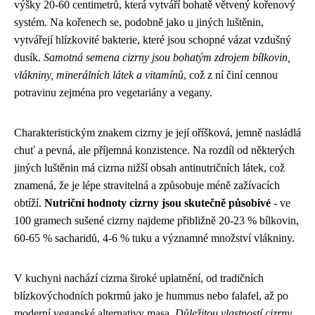
výšky 20-60 centimetrů, která vytváří bohatě větvený kořenový
systém. Na kořenech se, podobně jako u jiných luštěnin,
vytvářejí hlízkovité bakterie, které jsou schopné vázat vzdušný
dusík.
Samotná semena cizrny jsou bohatým zdrojem bílkovin,
vlákniny, minerálních látek a vitamínů
, což z ní činí cennou
potravinu zejména pro vegetariány a vegany.
Charakteristickým znakem cizrny je její oříšková, jemně nasládlá
chuť a pevná, ale příjemná konzistence. Na rozdíl od některých
jiných luštěnin má cizrna nižší obsah antinutričních látek, což
znamená, že je lépe stravitelná a způsobuje méně zažívacích
obtíží.
Nutriční hodnoty cizrny jsou skutečně působivé
- ve
100 gramech sušené cizrny najdeme přibližně 20-23 % bílkovin,
60-65 % sacharidů, 4-6 % tuku a významné množství vlákniny.
V kuchyni nachází cizrna široké uplatnění, od tradičních
blízkovýchodních pokrmů jako je hummus nebo falafel, až po
moderní veganské alternativy masa.
Důležitou vlastností cizrny