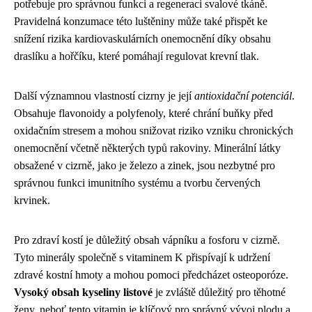
potřebuje pro správnou funkci a regeneraci svalové tkáně.
Pravidelná konzumace této luštěniny může také přispět ke
snížení rizika kardiovaskulárních onemocnění díky obsahu
draslíku a hořčíku, které pomáhají regulovat krevní tlak.
Další významnou vlastností cizrny je její
antioxidační potenciál
.
Obsahuje flavonoidy a polyfenoly, které chrání buňky před
oxidačním stresem a mohou snižovat riziko vzniku chronických
onemocnění včetně některých typů rakoviny. Minerální látky
obsažené v cizrně, jako je železo a zinek, jsou nezbytné pro
správnou funkci imunitního systému a tvorbu červených
krvinek.
Pro zdraví kostí je důležitý obsah vápníku a fosforu v cizrně.
Tyto minerály společně s vitaminem K přispívají k udržení
zdravé kostní hmoty a mohou pomoci předcházet osteoporóze.
Vysoký obsah kyseliny listové
je zvláště důležitý pro těhotné
ženy, neboť tento vitamin je klíčový pro správný vývoj plodu a