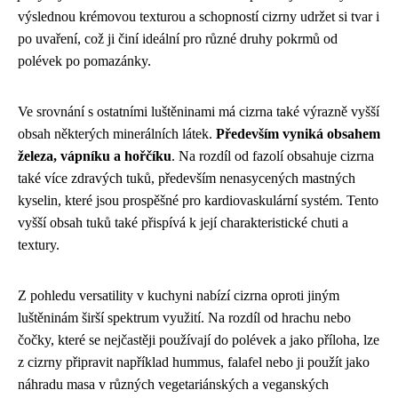
výslednou krémovou texturou a schopností cizrny udržet si tvar i
po uvaření, což ji činí ideální pro různé druhy pokrmů od
polévek po pomazánky.
Ve srovnání s ostatními luštěninami má cizrna také výrazně vyšší
obsah některých minerálních látek.
Především vyniká obsahem
železa, vápníku a hořčíku
. Na rozdíl od fazolí obsahuje cizrna
také více zdravých tuků, především nenasycených mastných
kyselin, které jsou prospěšné pro kardiovaskulární systém. Tento
vyšší obsah tuků také přispívá k její charakteristické chuti a
textury.
Z pohledu versatility v kuchyni nabízí cizrna oproti jiným
luštěninám širší spektrum využití. Na rozdíl od hrachu nebo
čočky, které se nejčastěji používají do polévek a jako příloha, lze
z cizrny připravit například hummus, falafel nebo ji použít jako
náhradu masa v různých vegetariánských a veganských