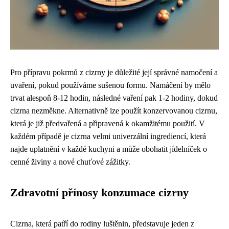
Pro přípravu pokrmů z cizrny je důležité její správné namočení a
uvaření, pokud používáme sušenou formu. Namáčení by mělo
trvat alespoň 8-12 hodin, následné vaření pak 1-2 hodiny, dokud
cizrna nezměkne. Alternativně lze použít konzervovanou cizrnu,
která je již předvařená a připravená k okamžitému použití. V
každém případě je cizrna velmi univerzální ingrediencí, která
najde uplatnění v každé kuchyni a může obohatit jídelníček o
cenné živiny a nové chuťové zážitky.
Zdravotní přínosy konzumace cizrny
Cizrna, která patří do rodiny luštěnin, představuje jeden z