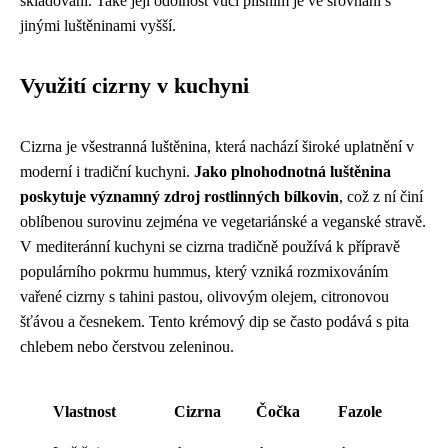
skladování. Také její odolnost vůči plísním je ve srovnání s
jinými luštěninami vyšší.
Využití cizrny v kuchyni
Cizrna je všestranná luštěnina, která nachází široké uplatnění v
moderní i tradiční kuchyni.
Jako plnohodnotná luštěnina
poskytuje významný zdroj rostlinných bílkovin
, což z ní činí
oblíbenou surovinu zejména ve vegetariánské a veganské stravě.
V mediteránní kuchyni se cizrna tradičně používá k přípravě
populárního pokrmu hummus, který vzniká rozmixováním
vařené cizrny s tahini pastou, olivovým olejem, citronovou
šťávou a česnekem. Tento krémový dip se často podává s pita
chlebem nebo čerstvou zeleninou.
Vlastnost
Cizrna
Čočka
Fazole