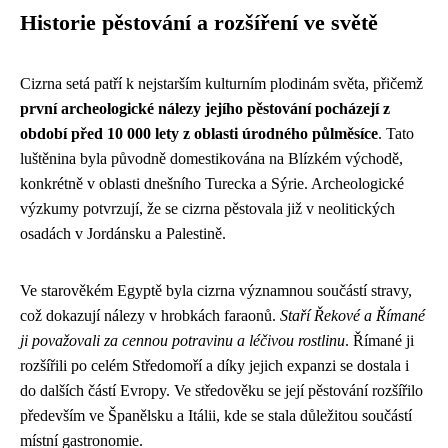
Historie pěstování a rozšíření ve světě
Cizrna setá patří k nejstarším kulturním plodinám světa, přičemž
první archeologické nálezy jejího pěstování pocházejí z
období před 10 000 lety z oblasti úrodného půlměsíce
. Tato
luštěnina byla původně domestikována na Blízkém východě,
konkrétně v oblasti dnešního Turecka a Sýrie. Archeologické
výzkumy potvrzují, že se cizrna pěstovala již v neolitických
osadách v Jordánsku a Palestině.
Ve starověkém Egyptě byla cizrna významnou součástí stravy,
což dokazují nálezy v hrobkách faraonů.
Staří Řekové a Římané
ji považovali za cennou potravinu a léčivou rostlinu
. Římané ji
rozšířili po celém Středomoří a díky jejich expanzi se dostala i
do dalších částí Evropy. Ve středověku se její pěstování rozšířilo
především ve Španělsku a Itálii, kde se stala důležitou součástí
místní gastronomie.