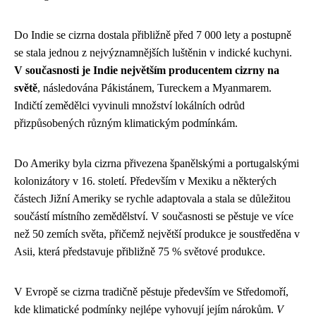
Do Indie se cizrna dostala přibližně před 7 000 lety a postupně
se stala jednou z nejvýznamnějších luštěnin v indické kuchyni.
V současnosti je Indie největším producentem cizrny na
světě
, následována Pákistánem, Tureckem a Myanmarem.
Indičtí zemědělci vyvinuli množství lokálních odrůd
přizpůsobených různým klimatickým podmínkám.
Do Ameriky byla cizrna přivezena španělskými a portugalskými
kolonizátory v 16. století. Především v Mexiku a některých
částech Jižní Ameriky se rychle adaptovala a stala se důležitou
součástí místního zemědělství. V současnosti se pěstuje ve více
než 50 zemích světa, přičemž největší produkce je soustředěna v
Asii, která představuje přibližně 75 % světové produkce.
V Evropě se cizrna tradičně pěstuje především ve Středomoří,
kde klimatické podmínky nejlépe vyhovují jejím nárokům.
V