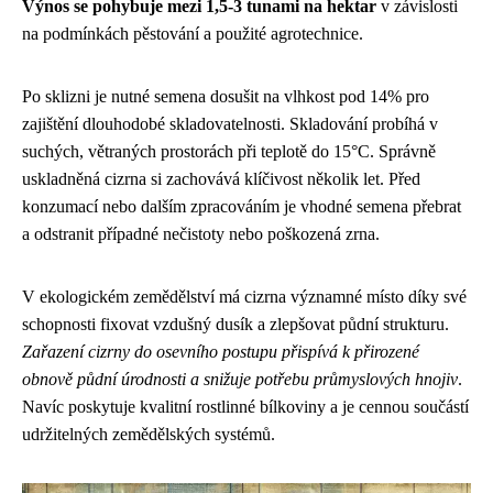
Výnos se pohybuje mezi 1,5-3 tunami na hektar
v závislosti
na podmínkách pěstování a použité agrotechnice.
Po sklizni je nutné semena dosušit na vlhkost pod 14% pro
zajištění dlouhodobé skladovatelnosti. Skladování probíhá v
suchých, větraných prostorách při teplotě do 15°C. Správně
uskladněná cizrna si zachovává klíčivost několik let. Před
konzumací nebo dalším zpracováním je vhodné semena přebrat
a odstranit případné nečistoty nebo poškozená zrna.
V ekologickém zemědělství má cizrna významné místo díky své
schopnosti fixovat vzdušný dusík a zlepšovat půdní strukturu.
Zařazení cizrny do osevního postupu přispívá k přirozené
obnově půdní úrodnosti a snižuje potřebu průmyslových hnojiv
.
Navíc poskytuje kvalitní rostlinné bílkoviny a je cennou součástí
udržitelných zemědělských systémů.