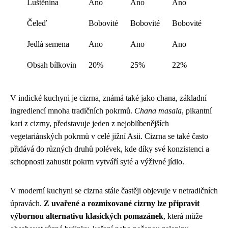
Luštěnina
Ano
Ano
Ano
Čeleď
Bobovité
Bobovité
Bobovité
Jedlá semena
Ano
Ano
Ano
Obsah bílkovin
20%
25%
22%
V indické kuchyni je cizrna, známá také jako chana, základní
ingrediencí mnoha tradičních pokrmů.
Chana masala
, pikantní
kari z cizrny, představuje jeden z nejoblíbenějších
vegetariánských pokrmů v celé jižní Asii. Cizrna se také často
přidává do různých druhů polévek, kde díky své konzistenci a
schopnosti zahustit pokrm vytváří syté a výživné jídlo.
V moderní kuchyni se cizrna stále častěji objevuje v netradičních
úpravách.
Z uvařené a rozmixované cizrny lze připravit
výbornou alternativu klasických pomazánek
, která může