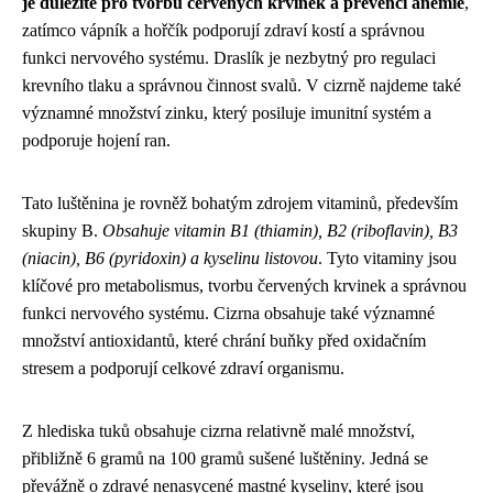
je důležité pro tvorbu červených krvinek a prevenci anémie
,
zatímco vápník a hořčík podporují zdraví kostí a správnou
funkci nervového systému. Draslík je nezbytný pro regulaci
krevního tlaku a správnou činnost svalů. V cizrně najdeme také
významné množství zinku, který posiluje imunitní systém a
podporuje hojení ran.
Tato luštěnina je rovněž bohatým zdrojem vitaminů, především
skupiny B.
Obsahuje vitamin B1 (thiamin), B2 (riboflavin), B3
(niacin), B6 (pyridoxin) a kyselinu listovou
. Tyto vitaminy jsou
klíčové pro metabolismus, tvorbu červených krvinek a správnou
funkci nervového systému. Cizrna obsahuje také významné
množství antioxidantů, které chrání buňky před oxidačním
stresem a podporují celkové zdraví organismu.
Z hlediska tuků obsahuje cizrna relativně malé množství,
přibližně 6 gramů na 100 gramů sušené luštěniny. Jedná se
převážně o zdravé nenasycené mastné kyseliny, které jsou