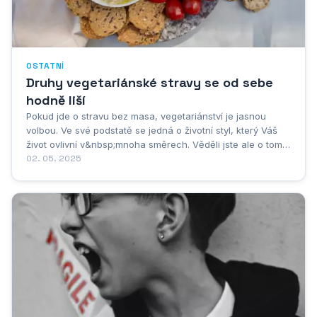
OSTATNÍ
Druhy vegetariánské stravy se od sebe
hodně liší
Pokud jde o stravu bez masa, vegetariánství je jasnou
volbou. Ve své podstatě se jedná o životní styl, který Váš
život ovlivní v&nbsp;mnoha směrech. Věděli jste ale o tom,
že vegetariánství se dělí ještě na několik dalších kategorií?
02. 05. 2025
Ano, existují odlišné druhy vegetariánské stravy,
s&nbsp;nimiž Vás nyní...