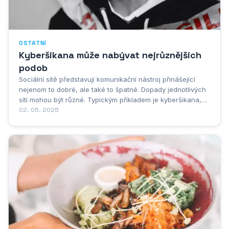
OSTATNÍ
Kyberšikana může nabývat nejrůznějších
podob
Sociální sítě představují komunikační nástroj přinášející
nejenom to dobré, ale také to špatné. Dopady jednotlivých
sítí mohou být různé. Typickým příkladem je kyberšikana,
kdy jsou jednotlivé komunikační prostředky zneužívány
02. 05. 2025
k&nbsp;obtěžování jiných. Šikana související
s&nbsp;internetem a...