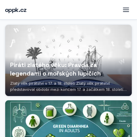
oppk.cz
Piráti zlatého věku: Pravda za
legendami o mořských lupičích
Zlatý věk pirátství v 17. a 18. století Zlatý věk pirátství
představoval období mezi koncem 17. a začátkem 18. století,
kdy loupeživé...