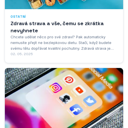
OSTATNÍ
Zdravá strava a vše, čemu se zkrátka
nevyhnete
Chcete udělat něco pro své zdraví? Pak automaticky
nemusíte přejít ne bezlepkovou dietu. Stačí, když budete
svému tělu dopřávat kvalitní pochutiny. Zdravá strava je
novodobým trendem. Každý se chce stravovat správně,
02. 05. 2025
aby tělu dodal co možná nejvíce živit, minerálů, vlákniny a
těch správných látek.Jak začít...