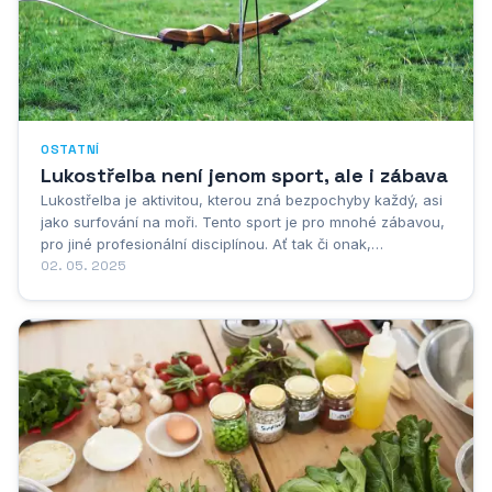
OSTATNÍ
Lukostřelba není jenom sport, ale i zábava
Lukostřelba je aktivitou, kterou zná bezpochyby každý, asi
jako surfování na moři. Tento sport je pro mnohé zábavou,
pro jiné profesionální disciplínou. Ať tak či onak,
potřebujete to správné vybavení a měli byste vědět, jaké
02. 05. 2025
důležité věci se pojí právě s&nbsp;touto aktivitou. Možná si
to ani neuvědomujete, ale...