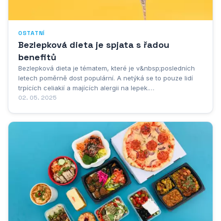
OSTATNÍ
Bezlepková dieta je spjata s řadou
benefitů
Bezlepková dieta je tématem, které je v&nbsp;posledních
letech poměrně dost populární. A netýká se to pouze lidí
trpících celiakií a majících alergii na lepek.
K&nbsp;bezlepkové dietě se přikládá i řada ostatních proto,
02. 05. 2025
že v&nbsp;ní zkrátka vidí přínos pro své tělo. O výhodách
této diety si nyní povíme něco...