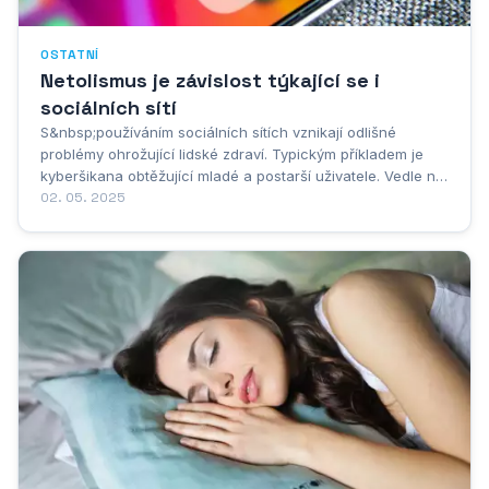
OSTATNÍ
Netolismus je závislost týkající se i
sociálních sítí
S&nbsp;používáním sociálních sítích vznikají odlišné
problémy ohrožující lidské zdraví. Typickým příkladem je
kyberšikana obtěžující mladé a postarší uživatele. Vedle ní
to ovšem mohou být i nejrůznější závislosti. Jednou
02. 05. 2025
z&nbsp;nich je závislost na internetu a sociálních sítích,
které se říká...