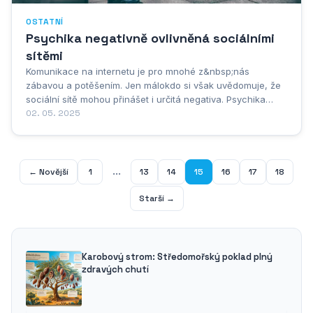
OSTATNÍ
Psychika negativně ovlivněná sociálními
sítěmi
Komunikace na internetu je pro mnohé z&nbsp;nás
zábavou a potěšením. Jen málokdo si však uvědomuje, že
sociální sítě mohou přinášet i určitá negativa. Psychika
člověka může být narušena v&nbsp;mnoha směrech.
02. 05. 2025
Jestliže nemáte povědomí o tom, jak Vám mohou sociální
sítě ublížit, přinášíme Vám několik...
...
← Novější
1
13
14
15
16
17
18
Starší →
Karobový strom: Středomořský poklad plný
zdravých chutí