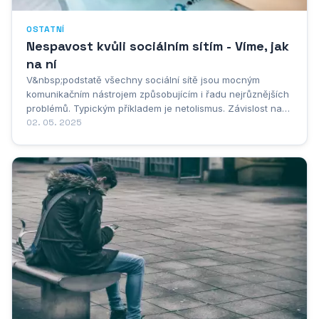
OSTATNÍ
Nespavost kvůli sociálním sítím - Víme, jak
na ní
V&nbsp;podstatě všechny sociální sítě jsou mocným
komunikačním nástrojem způsobujícím i řadu nejrůznějších
problémů. Typickým příkladem je netolismus. Závislost na
internetu a sociálních sítích se primárně podepisuje na
02. 05. 2025
psychice. Jednou z&nbsp;hodně zasažených oblastí je
lidský spánek. Nespavost sužuje spoustu...