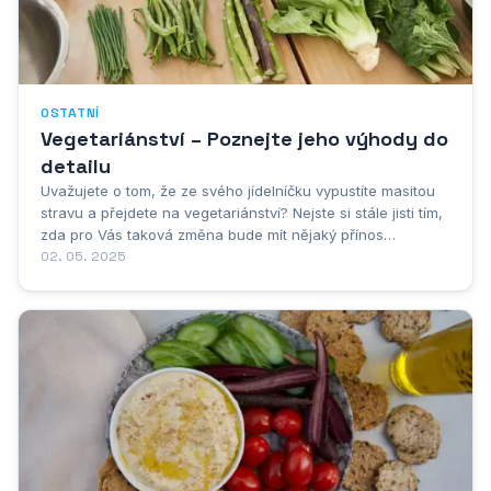
OSTATNÍ
Vegetariánství – Poznejte jeho výhody do
detailu
Uvažujete o tom, že ze svého jídelníčku vypustíte masitou
stravu a přejdete na vegetariánství? Nejste si stále jisti tím,
zda pro Vás taková změna bude mít nějaký přínos
z&nbsp;pohledu zdraví a dalších věcí? Pak se začtěte do
02. 05. 2025
níže uvedených výhod spojených právě s&nbsp;tímto
stravovacím stylem.Redukce hmotnosti...