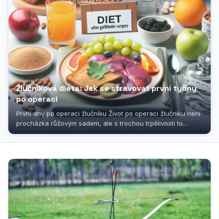
Žlučníková dieta: Jak se stravovat první týdny
po operaci
První dny po operaci žlučníku Život po operaci žlučníku není
procházka růžovým sadem, ale s trochou trpělivosti to
společně...