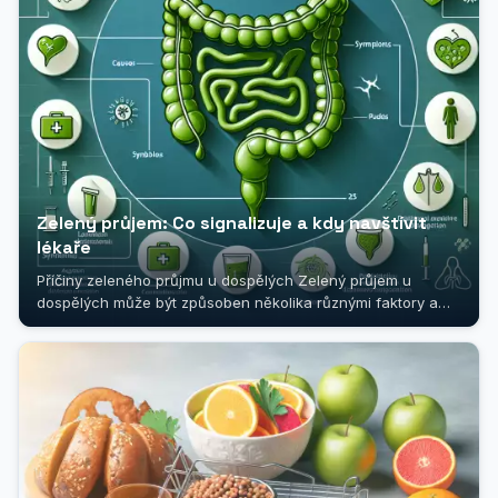
Zelený průjem: Co signalizuje a kdy navštívit
lékaře
Příčiny zeleného průjmu u dospělých Zelený průjem u
dospělých může být způsoben několika různými faktory a
jeho výskyt by neměl...