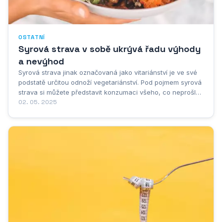
OSTATNÍ
Syrová strava v sobě ukrývá řadu výhody
a nevýhod
Syrová strava jinak označovaná jako vitariánství je ve své
podstatě určitou odnoží vegetariánství. Pod pojmem syrová
strava si můžete představit konzumaci všeho, co neprošlo
tepelnou úpravou. Důvod to má celkem zřejmý. Když
02. 05. 2025
potraviny prochází tepelnou úpravou, ztrácí spoustu
hodnotných látek, a to vitariáni...