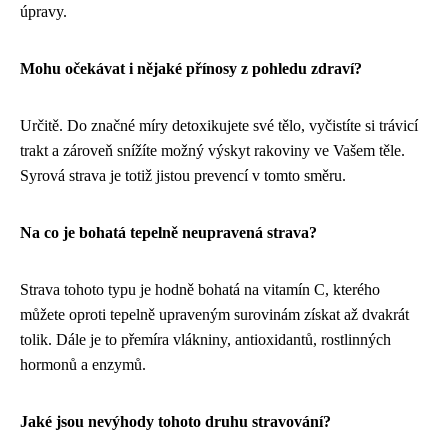
úpravy.
Mohu očekávat i nějaké přínosy z pohledu zdraví?
Určitě. Do značné míry detoxikujete své tělo, vyčistíte si trávicí
trakt a zároveň snížíte možný výskyt rakoviny ve Vašem těle.
Syrová strava je totiž jistou prevencí v tomto směru.
Na co je bohatá tepelně neupravená strava?
Strava tohoto typu je hodně bohatá na vitamín C, kterého
můžete oproti tepelně upraveným surovinám získat až dvakrát
tolik. Dále je to přemíra vlákniny, antioxidantů, rostlinných
hormonů a enzymů.
Jaké jsou nevýhody tohoto druhu stravování?