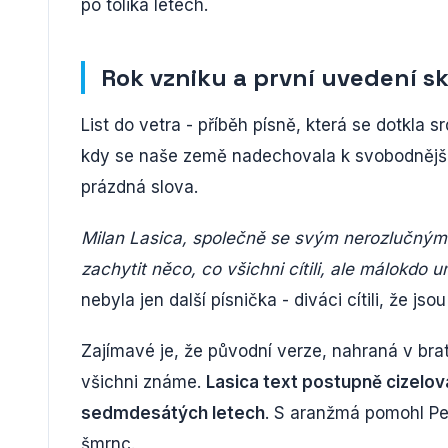
po tolika letech.
Rok vzniku a první uvedení s
List do vetra - příběh písně, která se dotkla s
kdy se naše země nadechovala k svobodnějším
prázdná slova.
Milan Lasica, společně se svým nerozlučným 
zachytit něco, co všichni cítili, ale málokdo u
nebyla jen další písnička - diváci cítili, že 
Zajímavé je, že původní verze, nahraná v brat
všichni známe.
Lasica text postupně cizelova
sedmdesátých letech
. S aranžmá pomohl Pet
šmrnc.