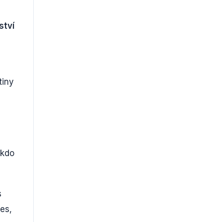
ství
tiny
 kdo
s
es,