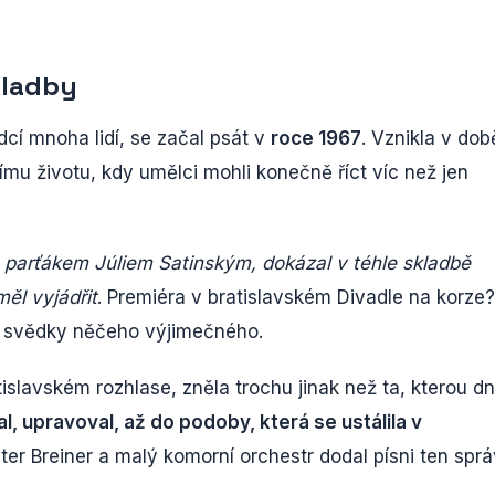
kladby
rdcí mnoha lidí, se začal psát v
roce 1967
. Vznikla v dob
u životu, kdy umělci mohli konečně říct víc než jen
parťákem Júliem Satinským, dokázal v téhle skladbě
měl vyjádřit
. Premiéra v bratislavském Divadle na korze
jsou svědky něčeho výjimečného.
islavském rozhlase, zněla trochu jinak než ta, kterou d
l, upravoval, až do podoby, která se ustálila v
er Breiner a malý komorní orchestr dodal písni ten spr