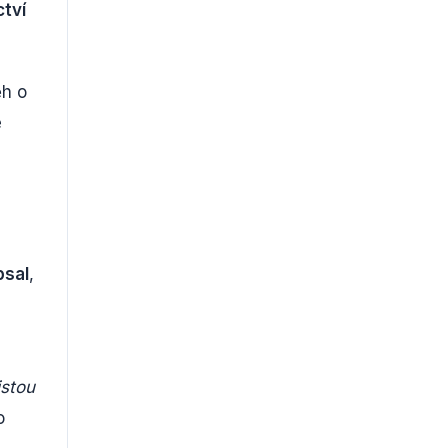
ctví
ěh o
é
psal
,
istou
o