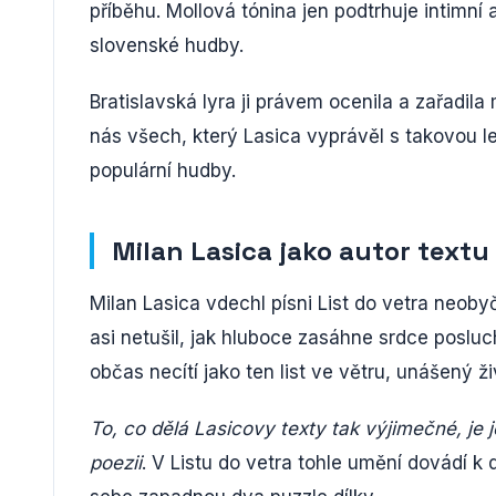
příběhu. Mollová tónina jen podtrhuje intimní
slovenské hudby.
Bratislavská lyra ji právem ocenila a zařadila 
nás všech, který Lasica vyprávěl s takovou l
populární hudby.
Milan Lasica jako autor textu
Milan Lasica vdechl písni List do vetra neoby
asi netušil, jak hluboce zasáhne srdce posluc
občas necítí jako ten list ve větru, unášený
To, co dělá Lasicovy texty tak výjimečné, je 
poezii
. V Listu do vetra tohle umění dovádí k