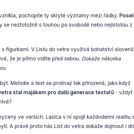
vznikla, pochopíte ty skryté významy mezi řádky.
Posel
y se neztotožnil s touhou po svobodě nebo nejistotou z
 s figurkami. V Listu do vetra využívá bohatství slovenš
ivě, že je přímo vidíte před sebou.
Dokáže několika
hou
.
t. Melodie a text se prolínají tak přirozeně, jako když
 vetra stal majákem pro další generace textařů
- vždyť
nivě?
hycený ve verších. Lasica v ní spojil každodenní realitu 
. A právě proto nás List do vetra dokáže dojmout i dn