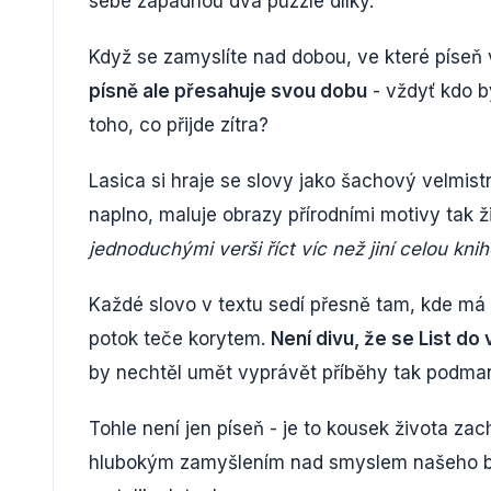
sebe zapadnou dva puzzle dílky.
Když se zamyslíte nad dobou, ve které píseň 
písně ale přesahuje svou dobu
- vždyť kdo b
toho, co přijde zítra?
Lasica si hraje se slovy jako šachový velmistr
naplno, maluje obrazy přírodními motivy tak ž
jednoduchými verši říct víc než jiní celou kni
Každé slovo v textu sedí přesně tam, kde má bý
potok teče korytem.
Není divu, že se List do
by nechtěl umět vyprávět příběhy tak podma
Tohle není jen píseň - je to kousek života zac
hlubokým zamyšlením nad smyslem našeho bytí