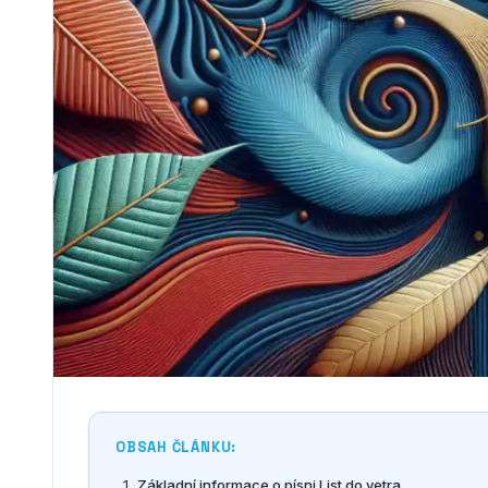
OBSAH ČLÁNKU:
Základní informace o písni List do vetra