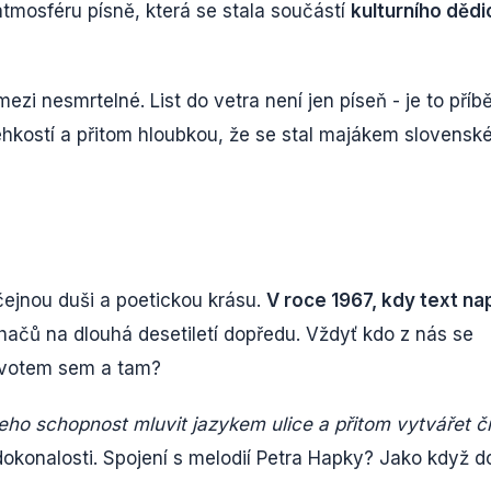
 atmosféru písně, která se stala součástí
kulturního dědi
mezi nesmrtelné. List do vetra není jen píseň - je to příb
ehkostí a přitom hloubkou, že se stal majákem slovensk
čejnou duši a poetickou krásu.
V roce 1967, kdy text na
hačů na dlouhá desetiletí dopředu. Vždyť kdo z nás se
 životem sem a tam?
jeho schopnost mluvit jazykem ulice a přitom vytvářet č
 dokonalosti. Spojení s melodií Petra Hapky? Jako když d