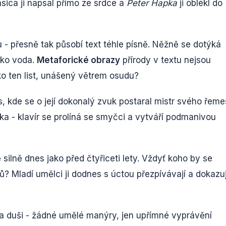
sica ji napsal přímo ze srdce a
Peter Hapka
ji oblékl do
ru - přesně tak působí text téhle písně. Něžně se dotýká
jako voda.
Metaforické obrazy
přírody v textu nejsou
ko ten list, unášený větrem osudu?
, kde se o její dokonalý zvuk postaral mistr svého řeme
ka - klavír se prolíná se smyčci a vytváří podmanivou
silně dnes jako před čtyřiceti lety. Vždyť koho by se
ů? Mladí umělci ji dodnes s úctou přezpívávají a dokazuj
a duši - žádné umělé manýry, jen upřímné vyprávění