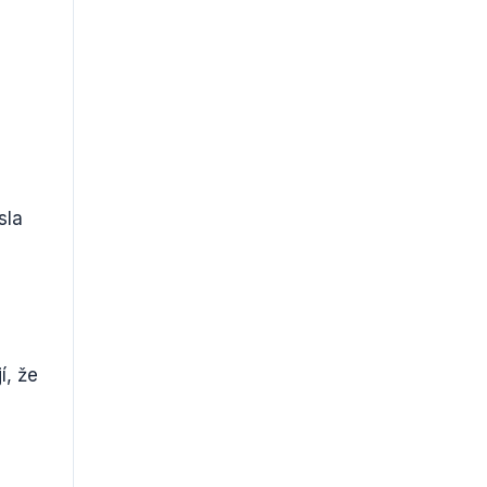
sla
í, že