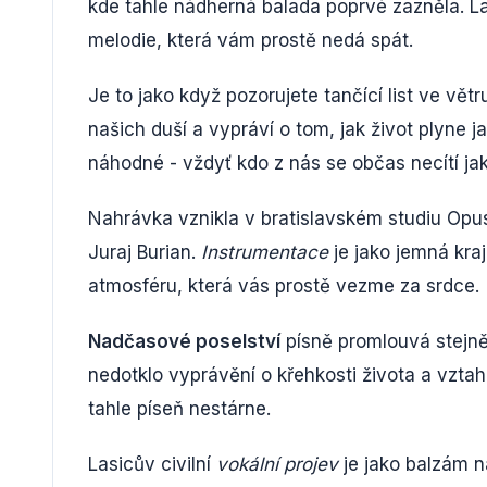
kde tahle nádherná balada poprvé zazněla. La
melodie, která vám prostě nedá spát.
Je to jako když pozorujete tančící list ve vět
našich duší a vypráví o tom, jak život plyne 
náhodné - vždyť kdo z nás se občas necítí ja
Nahrávka vznikla v bratislavském studiu Opus
Juraj Burian.
Instrumentace
je jako jemná kraj
atmosféru, která vás prostě vezme za srdce.
Nadčasové poselství
písně promlouvá stejně 
nedotklo vyprávění o křehkosti života a vztah
tahle píseň nestárne.
Lasicův civilní
vokální projev
je jako balzám n