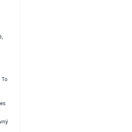
ě,
? To
nes
ávný