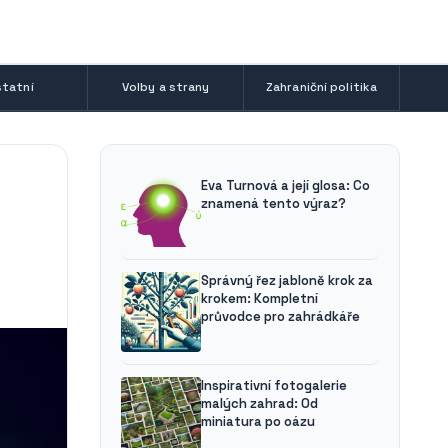
tatní
Volby a strany
Zahraniční politika
Eva Turnová a její glosa: Co
znamená tento výraz?
Správný řez jabloně krok za
krokem: Kompletní
průvodce pro zahrádkáře
Inspirativní fotogalerie
malých zahrad: Od
miniatura po oázu