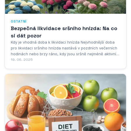
OSTATNÍ
Bezpečná likvidace sršního hnízda: Na co
si dát pozor
Kdy je vhodná doba k likvidaci hnízda Nejvhodnější doba
pro likvidaci sršního hnízda nastává v pozdních večerních
hodinách nebo brzy ráno, kdy jsou sršně nejméně aktivní a
většina jedinců se nachází uvnitř hnízda. Ideální čas pro
19. 06. 2025
zásah je mezi 22. hodinou večerní a 4. hodinou ranní, kdy
teplota vzduchu klesá a...