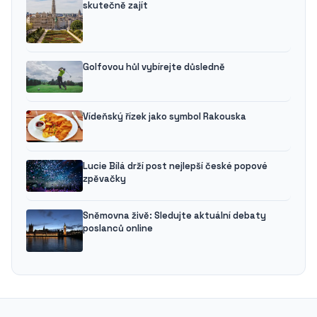
skutečně zajít
Golfovou hůl vybírejte důsledně
Vídeňský řízek jako symbol Rakouska
Lucie Bílá drží post nejlepší české popové
zpěvačky
Sněmovna živě: Sledujte aktuální debaty
poslanců online