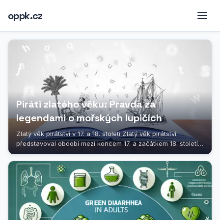
oppk.cz
Piráti zlatého věku: Pravda za
legendami o mořských lupičích
Zlatý věk pirátství v 17. a 18. století Zlatý věk pirátství
představoval období mezi koncem 17. a začátkem 18. století,
kdy loupeživé...