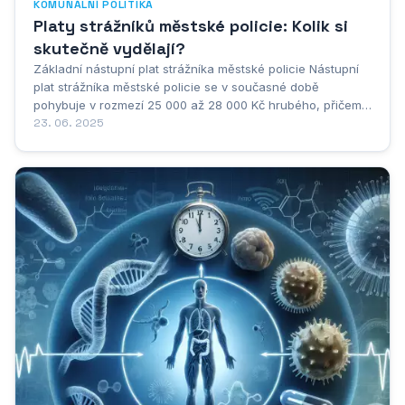
KOMUNÁLNÍ POLITIKA
Platy strážníků městské policie: Kolik si
skutečně vydělají?
Základní nástupní plat strážníka městské policie Nástupní
plat strážníka městské policie se v současné době
pohybuje v rozmezí 25 000 až 28 000 Kč hrubého, přičemž
tato částka se může výrazně lišit v závislosti na konkrétním
23. 06. 2025
městě a regionu. V hlavním městě Praze je základní
nástupní plat zpravidla...