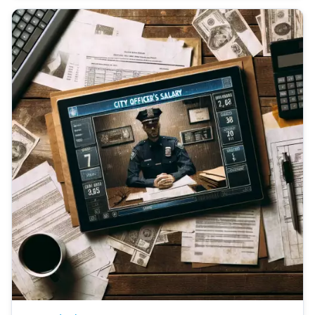
s kámoši sedět u...