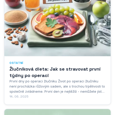
OSTATNÍ
Žlučníková dieta: Jak se stravovat první
týdny po operaci
První dny po operaci žlučníku Život po operaci žlučníku
není procházka růžovým sadem, ale s trochou trpělivosti to
společně zvládneme. První den je nejtěžší - nemůžete jíst
ani pít, veškerou výživu dostanete pomocí infuzí. Druhý den
14. 06. 2025
už přichází první vlaštovka v podobě doušků vody nebo
slabého...