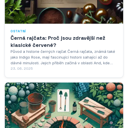
OSTATNÍ
Černá rajčata: Proč jsou zdravější než
klasické červené?
Původ a historie černých rajčat Černá rajčata, známá také
jako Indigo Rose, mají fascinující historii sahající až do
dávné minulosti. Jejich příběh začíná v oblasti And, kde
původní divoké druhy rajčat obsahovaly vysoké množství
23. 06. 2025
antokyanů, přírodních pigmentů způsobujících tmavé
zbarvení. První...