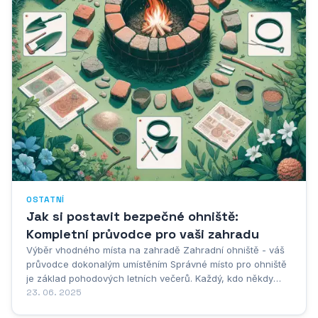
OSTATNÍ
Jak si postavit bezpečné ohniště:
Kompletní průvodce pro vaši zahradu
Výběr vhodného místa na zahradě Zahradní ohniště - váš
průvodce dokonalým umístěním Správné místo pro ohniště
je základ pohodových letních večerů. Každý, kdo někdy
stihnul postavit ohniště na zahradě ví, že to chce trochu
23. 06. 2025
plánování. No jasně, všichni si představujeme, jak budeme