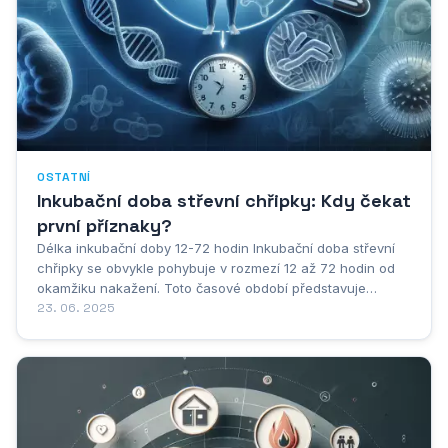
OSTATNÍ
Inkubační doba střevní chřipky: Kdy čekat
první příznaky?
Délka inkubační doby 12-72 hodin Inkubační doba střevní
chřipky se obvykle pohybuje v rozmezí 12 až 72 hodin od
okamžiku nakažení. Toto časové období představuje
interval mezi kontaktem s původcem onemocnění a prvními
23. 06. 2025
příznaky nemoci. Během této doby se virus nebo bakterie v
těle množí a připravuje organizmus na...