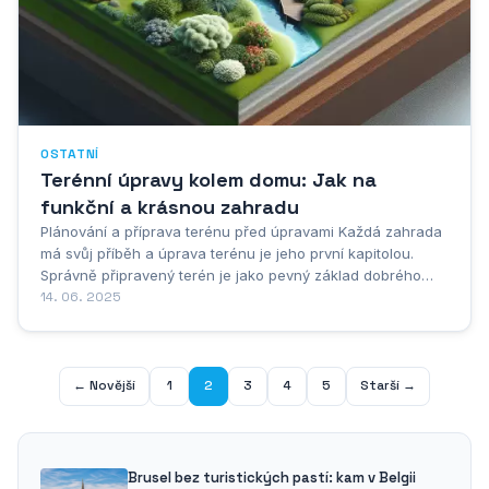
OSTATNÍ
Terénní úpravy kolem domu: Jak na
funkční a krásnou zahradu
Plánování a příprava terénu před úpravami Každá zahrada
má svůj příběh a úprava terénu je jeho první kapitolou.
Správně připravený terén je jako pevný základ dobrého
domu - když ho odbydeme, všechno ostatní se nám může
14. 06. 2025
začít rozpadat. Než vezmete do ruky první lopatu, projděte
se po zahradě a všímejte si,...
← Novější
1
2
3
4
5
Starší →
Brusel bez turistických pastí: kam v Belgii