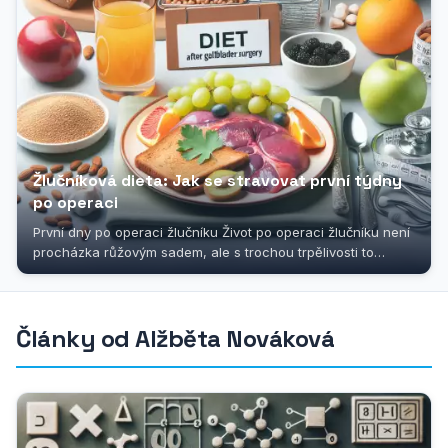
Žlučníková dieta: Jak se stravovat první týdny
po operaci
První dny po operaci žlučníku Život po operaci žlučníku není
procházka růžovým sadem, ale s trochou trpělivosti to
společně...
Články od Alžběta Nováková