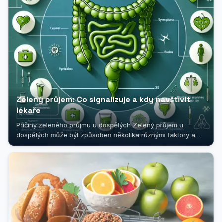
Zelený průjem: Co signalizuje a kdy navštívit
lékaře
Příčiny zeleného průjmu u dospělých Zelený průjem u
dospělých může být způsoben několika různými faktory a
jeho výskyt by neměl...